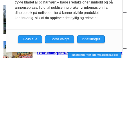
trykte bladet alltid har vært – bade i redaksjonelt innhold og på
annonseplass. I digital publisering bruker vi informasjon fra
AKTUELT
/
UTDANNING
dine besøk på nettstedet for å kunne utvikle produktet
Foreslo ny bruk av forlatte trafostasjoner –
kontinuerlig, slik at du opplever det nyttig og relevant.
vant pris
Avvis alle
Godta valgte
Innstillinger
AKTUELT
/
UTDANNING
Utvekslingsstudenter holder liv i Trestykker
Innstillinger for informasjonskapsler
AKTUELT
/
UTDANNING
Hvor gjør vi av alt avfallet vårt?
AKTUELT
/
UTDANNING
– Paradoksalt å legge ned utdanningen