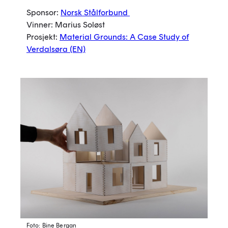
Sponsor:
Norsk Stålforbund
Vinner: Marius Soløst
Prosjekt:
Material Grounds: A Case Study of
Verdalsøra
(EN)
Foto: Bine Bergan