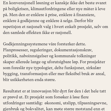
En konvensjonell løsning er kanskje ikke det beste svaret
på boligkrisen, klimautfordringene eller nye måter å leve
på. Men den er enklere å prise, enklere å finansiere,
enklere å godkjenne og enklere å selge. Derfor blir
repetisjon et rasjonelt valg i hvert enkelt prosjekt, selv om
den samlede effekten ikke er rasjonell.
Godkjenningssystemene våre forsterker dette.
Planprosesser, reguleringer, dokumentasjonskrav,
politikk, naboinnsigelser og kommunale tolkninger
skaper allerede lange og uforutsigbare løp. For prosjekter
som foreslår nye typologier, delte funksjoner, sirkulær
bygging, transformasjon eller mer fleksibel bruk av areal,
blir usikkerheten enda større.
Resultatet er at innovasjon blir dyrt før den i det hele tatt
er prøvd ut. Et prosjekt som forsøker å løse flere
utfordringer samtidig: økonomi, utslipp, tilpasningsevne,
gjenbruk og bokvalitet, kan møte større motstand enn et