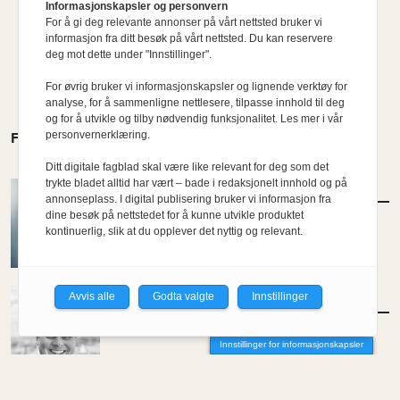
Informasjonskapsler og personvern
For å gi deg relevante annonser på vårt nettsted bruker vi
informasjon fra ditt besøk på vårt nettsted. Du kan reservere
deg mot dette under "Innstillinger".
For øvrig bruker vi informasjonskapsler og lignende verktøy for
analyse, for å sammenligne nettlesere, tilpasse innhold til deg
og for å utvikle og tilby nødvendig funksjonalitet. Les mer i vår
personvernerklæring.
FLERE MENINGER
Ditt digitale fagblad skal være like relevant for deg som det
trykte bladet alltid har vært – bade i redaksjonelt innhold og på
MENINGER
/
DEBATT
annonseplass. I digital publisering bruker vi informasjon fra
Hvor skal du bo når du blir gammel?
dine besøk på nettstedet for å kunne utvikle produktet
kontinuerlig, slik at du opplever det nyttig og relevant.
Av Per-Arne Horne
Avvis alle
Godta valgte
Innstillinger
MENINGER
/
DEBATT
Tujaens pris
Innstillinger for informasjonskapsler
Av Even Bakken