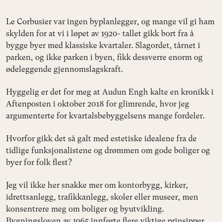
Le Corbusier var ingen byplanlegger, og mange vil gi ham
skylden for at vi i løpet av 1920- tallet gikk bort fra å
bygge byer med klassiske kvartaler. Slagordet, tårnet i
parken, og ikke parken i byen, fikk dessverre enorm og
ødeleggende gjennomslagskraft.
Hyggelig er det for meg at Audun Engh kalte en kronikk i
Aftenposten i oktober 2018 for glimrende, hvor jeg
argumenterte for kvartalsbebyggelsens mange fordeler.
Hvorfor gikk det så galt med estetiske idealene fra de
tidlige funksjonalistene og drømmen om gode boliger og
byer for folk flest?
Jeg vil ikke her snakke mer om kontorbygg, kirker,
idrettsanlegg, trafikkanlegg, skoler eller museer, men
konsentrere meg om boliger og byutvikling.
Bygningsloven av 1965 innførte flere viktige prinsipper