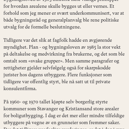
for hvordan arealene skulle bygges ut eller vernes. Et
forhold som jeg mener er svært underkommunisert, var at
både bygningsråd og generalplanvalg ble rene politiske
utvalg for de formelle beslutningene.
Tidligere var det slik at fagfolk hadde en avgjørende
myndighet. Plan - og bygningsloven av 1985 la stor vekt
på deltakelse og medvirkning fra brukerne, og det som ble
omtalt som «svake grupper». Men samme paragrafer og
rettigheter gjelder selvfølgelg også for skarpskodde
jurister hos dagens utbyggere. Flere funksjoner som
tidligere var offentlig styrt, ble nå satt ut til private
konsulentfirma.
På 1960- og 1970 tallet kjøpte selv borgerlig styrte
kommuner som Stavanger og Kristiansand store arealer
for boligutbygging. I dag er det mer eller mindre tilfeldige
utbyggere på vegne av en grunneier som fremmer saker.