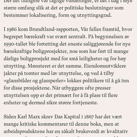
Der det tidligere var faglige vurderinger, er det i dag i mye
større omfang slik at det er politiske beslutninger som
bestemmer lokalisering, form og utnyttingsgrad.
I 1986 kom Brundtland-rapporten, Vår felles framtid, hvor
begrepet bærekraft var svært sentralt. På begynnelsen av
1990-tallet ble fortetting det eneste saliggjørende for nye
bærekraftige boligprosjekter, noe som har ført til mange
dårlige boligprosjekt med for små leiligheter og for høy
utnytting. Mønsteret er det samme. Eiendomsutviklere
jakter på tomter med lav utnyttelse, og ved å tilby
«glansbilder og glassperler» lokkes politikere til å gå inn
for disse prosjektene. Når utbyggere ofte presser
utnyttelsen opp er det primært for å få plass til flere
enheter og dermed sikre større fortjeneste.
Siden Karl Marx skrev Das Kapital i 1867 har det vært
mange kritiske kommentarer til denne boka, men at
arbeidsproduktene har en såkalt bruksverdi av kvalitativ