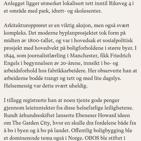
Anlegget ligger utmerket lokalisert tett inntil Riksveg 4 i
et område med park, idrett- og skolesenter.
Arkitekturopprøret er en viktig aksjon, men også svært
kompleks. Det moderne byplanprosjektet tok form på
midten av 1800-tallet, og var i hovedsak et sosialpolitisk
prosjekt med hovedvekt på boligforholdene i større byer. I
1844, som journalistlærling i Manchester, fikk Friedrich
Engels i begynnelsen av 20-årene, innsikt i bo- og
arbeidsforhold hos fabrikkarbeidere. Her observerte han at
arbeiderne bodde trangt og tett og med lite dagslys.
Helsemessig var dette svært uheldig.
I tillegg registrerte han at noen tjente gode penger
gjennom leieinntekter fra disse helsefarlige leilighetene.
Rundt århundreskiftet lanserte Ebeneser Howard ideen
om The Garden City, hvor en skulle dra fordelene både fra
å bo i byen og å bo på landet. Offentlig boligbygging ble
et dominerende tema også i Norge. OBOS ble stiftet i