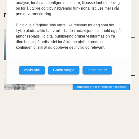
analyse, for å sammenligne nettlesere, tilpasse innhold til deg
og for å utvikle og tilby nødvendig funksjonalitet. Les mer i vår
personvernerklæring.
FLERE MENINGER
Ditt digitale fagblad skal være like relevant for deg som det
trykte bladet alltid har vært – bade i redaksjonelt innhold og på
MENINGER
/
DEBATT
annonseplass. I digital publisering bruker vi informasjon fra
Hvor skal du bo når du blir gammel?
dine besøk på nettstedet for å kunne utvikle produktet
kontinuerlig, slik at du opplever det nyttig og relevant.
Av Per-Arne Horne
Avvis alle
Godta valgte
Innstillinger
MENINGER
/
DEBATT
Tujaens pris
Innstillinger for informasjonskapsler
Av Even Bakken
MENINGER
/
DEBATT
Det er noe pillråttent med dagens
boligmarked
Av Luis Lautaro Espinoza