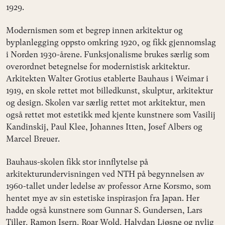
1929.
Modernismen som et begrep innen arkitektur og
byplanlegging oppsto omkring 1920, og fikk gjennomslag
i Norden 1930-årene. Funksjonalisme brukes særlig som
overordnet betegnelse for modernistisk arkitektur.
Arkitekten Walter Grotius etablerte Bauhaus i Weimar i
1919, en skole rettet mot billedkunst, skulptur, arkitektur
og design. Skolen var særlig rettet mot arkitektur, men
også rettet mot estetikk med kjente kunstnere som Vasilij
Kandinskij, Paul Klee, Johannes Itten, Josef Albers og
Marcel Breuer.
Bauhaus-skolen fikk stor innflytelse på
arkitekturundervisningen ved NTH på begynnelsen av
1960-tallet under ledelse av professor Arne Korsmo, som
hentet mye av sin estetiske inspirasjon fra Japan. Her
hadde også kunstnere som Gunnar S. Gundersen, Lars
Tiller, Ramon Isern, Roar Wold, Halvdan Ljøsne og nylig