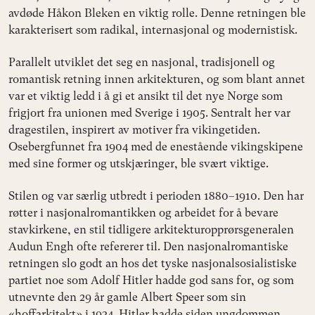
avdøde Håkon Bleken en viktig rolle. Denne retningen ble
karakterisert som radikal, internasjonal og modernistisk.
Parallelt utviklet det seg en nasjonal, tradisjonell og
romantisk retning innen arkitekturen, og som blant annet
var et viktig ledd i å gi et ansikt til det nye Norge som
frigjort fra unionen med Sverige i 1905. Sentralt her var
dragestilen, inspirert av motiver fra vikingetiden.
Osebergfunnet fra 1904 med de enestående vikingskipene
med sine former og utskjæringer, ble svært viktige.
Stilen og var særlig utbredt i perioden 1880–1910. Den har
røtter i nasjonalromantikken og arbeidet for å bevare
stavkirkene, en stil tidligere arkitekturopprørsgeneralen
Audun Engh ofte refererer til. Den nasjonalromantiske
retningen slo godt an hos det tyske nasjonalsosialistiske
partiet noe som Adolf Hitler hadde god sans for, og som
utnevnte den 29 år gamle Albert Speer som sin
«hoffarkitekt» i 1934. Hitler hadde siden ungdommen