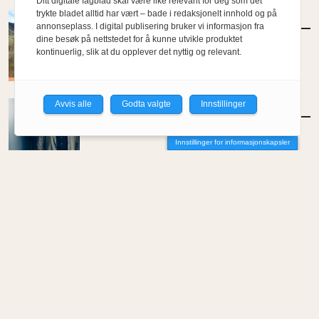
Ditt digitale fagblad skal være like relevant for deg som det
trykte bladet alltid har vært – bade i redaksjonelt innhold og på
AKTUELT
/
KONKURRANSER
annonseplass. I digital publisering bruker vi informasjon fra
Inviterer til arkitektkonkurranse for Jon
dine besøk på nettstedet for å kunne utvikle produktet
Fosse-senter
kontinuerlig, slik at du opplever det nyttig og relevant.
Avvis alle
Godta valgte
Innstillinger
MENINGER
/
DEBATT
Hvor skal du bo når du blir gammel?
Innstillinger for informasjonskapsler
Av Per-Arne Horne
MENINGER
/
DEBATT
Tujaens pris
Av Even Bakken
MENINGER
/
DEBATT
Det er noe pillråttent med dagens
boligmarked