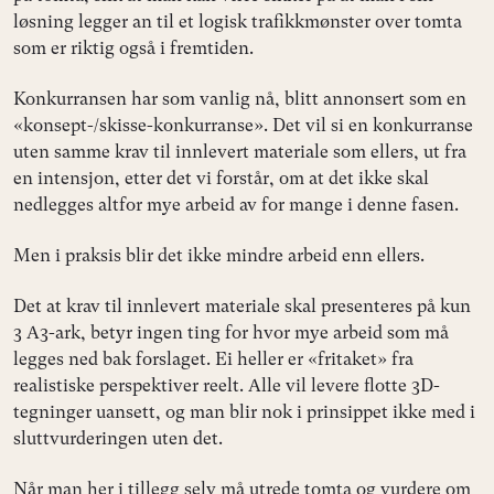
løsning legger an til et logisk trafikkmønster over tomta
som er riktig også i fremtiden.
Konkurransen har som vanlig nå, blitt annonsert som en
«konsept-/skisse-konkurranse». Det vil si en konkurranse
uten samme krav til innlevert materiale som ellers, ut fra
en intensjon, etter det vi forstår, om at det ikke skal
nedlegges altfor mye arbeid av for mange i denne fasen.
Men i praksis blir det ikke mindre arbeid enn ellers.
Det at krav til innlevert materiale skal presenteres på kun
3 A3-ark, betyr ingen ting for hvor mye arbeid som må
legges ned bak forslaget. Ei heller er «fritaket» fra
realistiske perspektiver reelt. Alle vil levere flotte 3D-
tegninger uansett, og man blir nok i prinsippet ikke med i
sluttvurderingen uten det.
Når man her i tillegg selv må utrede tomta og vurdere om