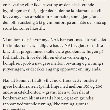
en bevaring eller ikke bevaring av den eksisterende
bygningen er riktig, gjør det at denne konkurransen vil
kreve mye mer arbeid enn «normalt», som igjen gjør at
den blir vanskelig å få gjennomført på en måte der små og
store kontor er likestilt.
Vi undrer oss på hvor mye NAL har vært med i forarbeidet
for konkurransen. Tidligere hadde NAL regler som stilte
krav til at programmet skulle være godkjent av juryen på
forhånd. Her hvor det blir en ekstra vanskelig og
komplisert jobb å navigere mellom bevaring og rivning i
juryeringen, er det ikke engang oppnevnt en jury enda.
Når alt kommer til alt, vil vi nok, tross dette, ønske å
gjøre konkurransen (på lik linje med mellom 150 og 200
andre arkitektkontor) – gratis. Men vi foreslår at
konkurransen blir utsatt til i høst, og at en grundig
rapport vedrørende rivning/ikke rivning gjøres i
mellomtiden.