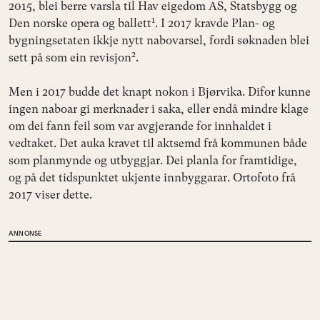
2015, blei berre varsla til Hav eigedom AS, Statsbygg og
1
Den norske opera og ballett
. I 2017 kravde Plan- og
bygningsetaten ikkje nytt nabovarsel, fordi søknaden blei
2
sett på som ein revisjon
.
Men i 2017 budde det knapt nokon i Bjørvika. Difor kunne
ingen naboar gi merknader i saka, eller endå mindre klage
om dei fann feil som var avgjerande for innhaldet i
vedtaket. Det auka kravet til aktsemd frå kommunen både
som planmynde og utbyggjar. Dei planla for framtidige,
og på det tidspunktet ukjente innbyggarar. Ortofoto frå
2017 viser dette.
ANNONSE