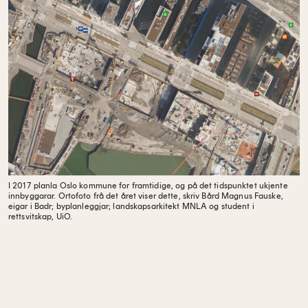
I 2017 planla Oslo kommune for framtidige, og på det tidspunktet ukjente
innbyggarar. Ortofoto frå det året viser dette, skriv Bård Magnus Fauske,
eigar i Badr; b
yplanleggjar; landskapsarkitekt MNLA og s
tudent i
rettsvitskap, UiO.