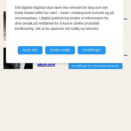
Ditt digitale fagblad skal være like relevant for deg som det
trykte bladet alltid har vært – bade i redaksjonelt innhold og på
MENINGER
/
DEBATT
annonseplass. I digital publisering bruker vi informasjon fra
Det er noe pillråttent med dagens
dine besøk på nettstedet for å kunne utvikle produktet
boligmarked
kontinuerlig, slik at du opplever det nyttig og relevant.
Av Luis Lautaro Espinoza
Avvis alle
Godta valgte
Innstillinger
MENINGER
/
DEBATT
Overdrevne tryllestaver i en skiftende
økonomi
Innstillinger for informasjonskapsler
Av Carlos Henriquez
MENINGER
/
DEBATT
Hva trenger samfunnet arkitekter til?
Av Joana Sá Lima
MENINGER
/
DEBATT