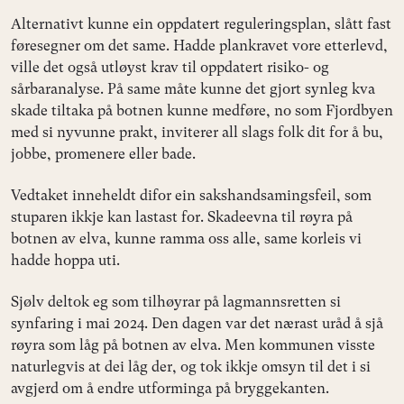
Alternativt kunne ein oppdatert reguleringsplan, slått fast
føresegner om det same. Hadde plankravet vore etterlevd,
ville det også utløyst krav til oppdatert risiko- og
sårbaranalyse. På same måte kunne det gjort synleg kva
skade tiltaka på botnen kunne medføre, no som Fjordbyen
med si nyvunne prakt, inviterer all slags folk dit for å bu,
jobbe, promenere eller bade.
Vedtaket inneheldt difor ein sakshandsamingsfeil, som
stuparen ikkje kan lastast for. Skadeevna til røyra på
botnen av elva, kunne ramma oss alle, same korleis vi
hadde hoppa uti.
Sjølv deltok eg som tilhøyrar på lagmannsretten si
synfaring i mai 2024. Den dagen var det nærast uråd å sjå
røyra som låg på botnen av elva. Men kommunen visste
naturlegvis at dei låg der, og tok ikkje omsyn til det i si
avgjerd om å endre utforminga på bryggekanten.