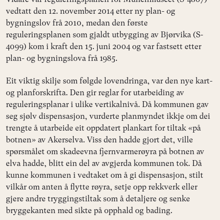
vedtatt den 12. november 2014 etter ny plan- og
bygningslov frå 2010, medan den første
reguleringsplanen som gjaldt utbygging av Bjørvika (S-
4099) kom i kraft den 15. juni 2004 og var fastsett etter
plan- og bygningslova frå 1985.
Eit viktig skilje som følgde lovendringa, var den nye kart-
og planforskrifta. Den gir reglar for utarbeiding av
reguleringsplanar i ulike vertikalnivå. Då kommunen gav
seg sjølv dispensasjon, vurderte planmyndet ikkje om dei
trengte å utarbeide eit oppdatert plankart for tiltak «på
botnen» av Akerselva. Viss den hadde gjort det, ville
spørsmålet om skadeevna fjernvarmerøyra på botnen av
elva hadde, blitt ein del av avgjerda kommunen tok. Då
kunne kommunen i vedtaket om å gi dispensasjon, stilt
vilkår om anten å flytte røyra, setje opp rekkverk eller
gjere andre tryggingstiltak som å detaljere og senke
bryggekanten med sikte på opphald og bading.