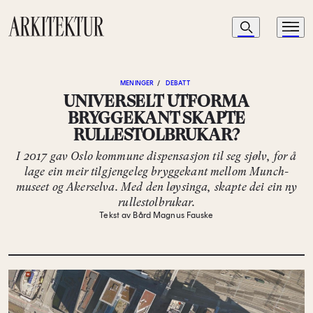
Navigasjon
Søk
Meny
Til startsiden
MENINGER
/
DEBATT
UNIVERSELT UTFORMA
BRYGGEKANT SKAPTE
RULLESTOLBRUKAR?
I 2017 gav Oslo kommune dispensasjon til seg sjølv, for å
lage ein meir tilgjengeleg bryggekant mellom Munch-
museet og Akerselva. Med den løysinga, skapte dei ein ny
rullestolbrukar.
Tekst av Bård Magnus Fauske