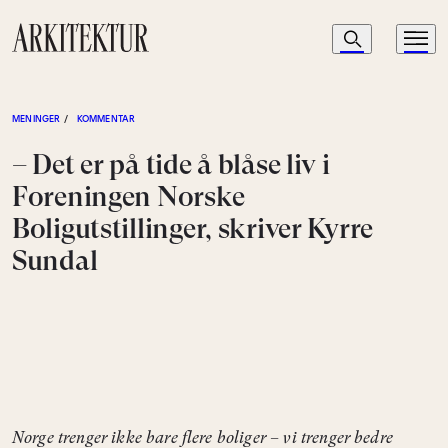
Navigasjon
Søk
Meny
Til startsiden
MENINGER
/
KOMMENTAR
– Det er på tide å blåse liv i
Foreningen Norske
Boligutstillinger, skriver Kyrre
Sundal
Norge trenger ikke bare flere boliger – vi trenger bedre