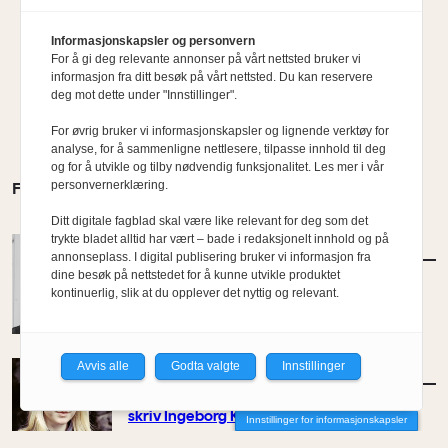
Informasjonskapsler og personvern
For å gi deg relevante annonser på vårt nettsted bruker vi
informasjon fra ditt besøk på vårt nettsted. Du kan reservere
deg mot dette under "Innstillinger".
For øvrig bruker vi informasjonskapsler og lignende verktøy for
analyse, for å sammenligne nettlesere, tilpasse innhold til deg
og for å utvikle og tilby nødvendig funksjonalitet. Les mer i vår
personvernerklæring.
FLERE MENINGER
Ditt digitale fagblad skal være like relevant for deg som det
trykte bladet alltid har vært – bade i redaksjonelt innhold og på
MENINGER
/
KOMMENTAR
annonseplass. I digital publisering bruker vi informasjon fra
Etterlysning: Ambisiøse bypolitikere
dine besøk på nettstedet for å kunne utvikle produktet
kontinuerlig, slik at du opplever det nyttig og relevant.
Av Kyrre Sundal
Avvis alle
Godta valgte
Innstillinger
MENINGER
/
KOMMENTAR
– Ein bygger ikkje berre for det indre livet,
skriv Ingeborg Katie Åtland
Innstillinger for informasjonskapsler