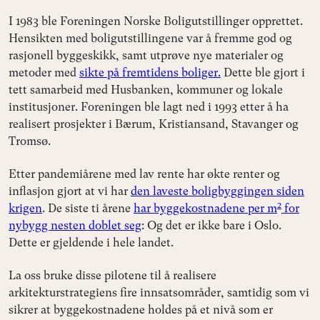
I 1983 ble Foreningen Norske Boligutstillinger opprettet.
Hensikten med boligutstillingene var å fremme god og
rasjonell byggeskikk, samt utprøve nye materialer og
metoder med
sikte på fremtidens boliger.
Dette ble gjort i
tett samarbeid med Husbanken, kommuner og lokale
institusjoner. Foreningen ble lagt ned i 1993 etter å ha
realisert prosjekter i Bærum, Kristiansand, Stavanger og
Tromsø.
Etter pandemiårene med lav rente har økte renter og
inflasjon gjort at vi har
den laveste boligbyggingen siden
2
krigen
. De siste ti årene
har byggekostnadene per m
for
nybygg nesten doblet seg
: Og det er ikke bare i Oslo.
Dette er gjeldende i hele landet.
La oss bruke disse pilotene til å realisere
arkitekturstrategiens fire innsatsområder, samtidig som vi
sikrer at byggekostnadene holdes på et nivå som er