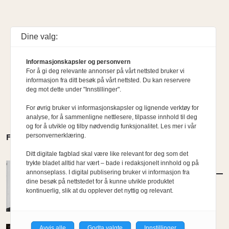
Dine valg:
Informasjonskapsler og personvern
For å gi deg relevante annonser på vårt nettsted bruker vi
informasjon fra ditt besøk på vårt nettsted. Du kan reservere
deg mot dette under "Innstillinger".
For øvrig bruker vi informasjonskapsler og lignende verktøy for
analyse, for å sammenligne nettlesere, tilpasse innhold til deg
og for å utvikle og tilby nødvendig funksjonalitet. Les mer i vår
personvernerklæring.
FLERE MENINGER
Ditt digitale fagblad skal være like relevant for deg som det
trykte bladet alltid har vært – bade i redaksjonelt innhold og på
MENINGER
/
KOMMENTAR
annonseplass. I digital publisering bruker vi informasjon fra
Etterlysning: Ambisiøse bypolitikere
dine besøk på nettstedet for å kunne utvikle produktet
kontinuerlig, slik at du opplever det nyttig og relevant.
Av Kyrre Sundal
Avvis alle
Godta valgte
Innstillinger