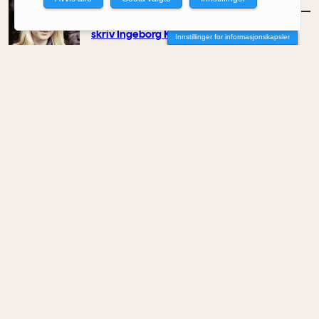
MENINGER
/
KOMMENTAR
– Ein bygger ikkje berre for det indre livet,
skriv Ingeborg Katie Åtland
Innstillinger for informasjonskapsler
Av Ingeborg Katie Åtland
MENINGER
/
KOMMENTAR
Et farvel til NODA
Av Elin Delmar
MENINGER
/
KOMMENTAR
Kontoret som støyer i stillhet
Av Maisam Mahdi
MENINGER
/
KOMMENTAR
Skygge som infrastruktur