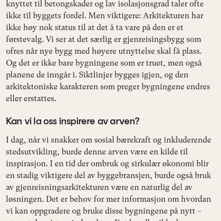
knyttet til betongskader og lav isolasjonsgrad taler ofte
ikke til byggets fordel. Men viktigere: Arkitekturen har
ikke høy nok status til at det å ta vare på den er et
førstevalg. Vi ser at det særlig er gjenreisingsbygg som
ofres når nye bygg med høyere utnyttelse skal få plass.
Og det er ikke bare bygningene som er truet, men også
planene de inngår i. Siktlinjer bygges igjen, og den
arkitektoniske karakteren som preger bygningene endres
eller erstattes.
Kan vi la oss inspirere av arven?
I dag, når vi snakker om sosial bærekraft og inkluderende
stedsutvikling, burde denne arven være en kilde til
inspirasjon. I en tid der ombruk og sirkulær økonomi blir
en stadig viktigere del av byggebransjen, burde også bruk
av gjenreisningsarkitekturen være en naturlig del av
løsningen. Det er behov for mer informasjon om hvordan
vi kan oppgradere og bruke disse bygningene på nytt –