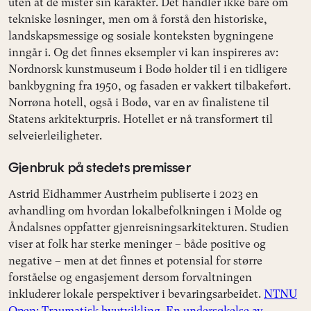
uten at de mister sin karakter. Det handler ikke bare om
tekniske løsninger, men om å forstå den historiske,
landskapsmessige og sosiale konteksten bygningene
inngår i. Og det finnes eksempler vi kan inspireres av:
Nordnorsk kunstmuseum i Bodø holder til i en tidligere
bankbygning fra 1950, og fasaden er vakkert tilbakeført.
Norrøna hotell, også i Bodø, var en av finalistene til
Statens arkitekturpris. Hotellet er nå transformert til
selveierleiligheter.
Gjenbruk på stedets premisser
Astrid Eidhammer Austrheim publiserte i 2023 en
avhandling om hvordan lokalbefolkningen i Molde og
Åndalsnes oppfatter gjenreisningsarkitekturen. Studien
viser at folk har sterke meninger – både positive og
negative – men at det finnes et potensial for større
forståelse og engasjement dersom forvaltningen
inkluderer lokale perspektiver i bevaringsarbeidet.
NTNU
Open: Traumatisk byutvikling. En undersøkelse av