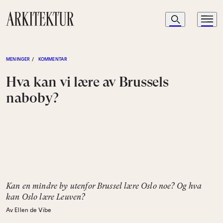
Navigasjon
Søk
Meny
Til startsiden
MENINGER
/
KOMMENTAR
Hva kan vi lære av Brussels
naboby?
Kan en mindre by utenfor Brussel lære Oslo noe? Og hva
kan Oslo lære Leuven?
Av Ellen de Vibe