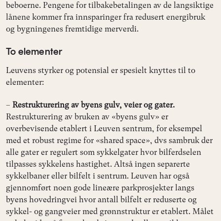
beboerne. Pengene for tilbakebetalingen av de langsiktige
lånene kommer fra innsparinger fra redusert energibruk
og bygningenes fremtidige merverdi.
To elementer
Leuvens styrker og potensial er spesielt knyttes til to
elementer:
–
Restrukturering av byens gulv, veier og gater.
Restrukturering av bruken av «byens gulv» er
overbevisende etablert i Leuven sentrum, for eksempel
med et robust regime for «shared space», dvs sambruk der
alle gater er regulert som sykkelgater hvor bilferdselen
tilpasses sykkelens hastighet. Altså ingen separerte
sykkelbaner eller bilfelt i sentrum. Leuven har også
gjennomført noen gode lineære parkprosjekter langs
byens hovedringvei hvor antall bilfelt er reduserte og
sykkel- og gangveier med grønnstruktur er etablert. Målet