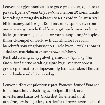
Leuven har gjennomført flere gode prosjekter, og flere er
på vei. Byens
ClimateCityContract
mellom 25 kommunale
foretak og næringslivsaktører viser hvordan Leuven skal
bli klimanøytral i 2030. Konkrete enkeltprosjekter som
områdeovergripende fosilfri energitransformasjon hvor
både grunnvarme, solcelle- og vannenergi inngår koples
til for eksempel ombruk av industrihaller for sosial
bærekraft som ungdomssenter. Hele byen utvikles som et
sirkulært matrialsenter for
«urban mining»
.
Restrukturering av bygulvet gjennom
«depaving task
force»
for å fjerne asfalt og gjøre bygulvet mer porøst,
grønt og klimatilpasningsvennlig har hatt fokus i flere år i
samarbeide med ulike nabolag.
Leuven utforsker pilotkonseptet
Property-Linked Finance
for å finansiere utbedring av boliger til folk uten
investeringskapasitet. Sikkerhet for energilån til
utbedring av boliger knyttes derfor til bygningen, ikke til