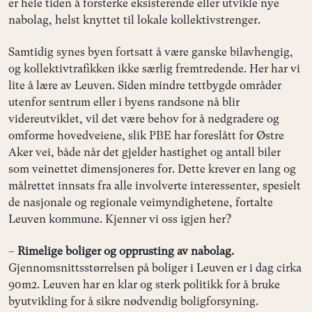
er hele tiden å forsterke eksisterende eller utvikle nye
nabolag, helst knyttet til lokale kollektivstrenger.
Samtidig synes byen fortsatt å være ganske bilavhengig,
og kollektivtrafikken ikke særlig fremtredende. Her har vi
lite å lære av Leuven. Siden mindre tettbygde områder
utenfor sentrum eller i byens randsone nå blir
videreutviklet, vil det være behov for å nedgradere og
omforme hovedveiene, slik PBE har foreslått for Østre
Aker vei, både når det gjelder hastighet og antall biler
som veinettet dimensjoneres for. Dette krever en lang og
målrettet innsats fra alle involverte interessenter, spesielt
de nasjonale og regionale veimyndighetene, fortalte
Leuven kommune. Kjenner vi oss igjen her?
–
Rimelige boliger og opprusting av nabolag.
Gjennomsnittsstørrelsen på boliger i Leuven er i dag cirka
90m2. Leuven har en klar og sterk politikk for å bruke
byutvikling for å sikre nødvendig boligforsyning.