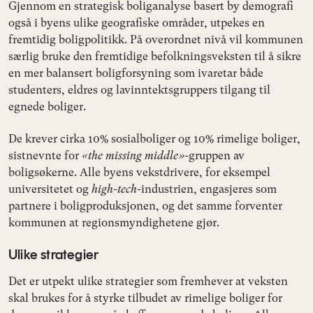
Gjennom en strategisk boliganalyse basert by demografi
også i byens ulike geografiske områder, utpekes en
fremtidig boligpolitikk. På overordnet nivå vil kommunen
særlig bruke den fremtidige befolkningsveksten til å sikre
en mer balansert boligforsyning som ivaretar både
studenters, eldres og lavinntektsgruppers tilgang til
egnede boliger.
De krever cirka 10% sosialboliger og 10% rimelige boliger,
sistnevnte for
«the missing middle»-
gruppen av
boligsøkerne. Alle byens vekstdrivere, for eksempel
universitetet og
high-tech-
industrien, engasjeres som
partnere i boligproduksjonen, og det samme forventer
kommunen at regionsmyndighetene gjør.
Ulike strategier
Det er utpekt ulike strategier som fremhever at veksten
skal brukes for å styrke tilbudet av rimelige boliger for