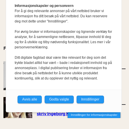
Informasjonskapsler og personvern
For å gi deg relevante annonser på vårt nettsted bruker vi
informasjon fra ditt besøk på vårt nettsted. Du kan reservere
deg mot dette under "Innstillinger".
For øvrig bruker vi informasjonskapsler og lignende verktøy for
analyse, for å sammenligne nettlesere, tilpasse innhold til deg
og for å utvikle og tilby nødvendig funksjonalitet. Les mer i vår
personvernerklæring.
FLERE MENINGER
Ditt digitale fagblad skal være like relevant for deg som det
trykte bladet alltid har vært – bade i redaksjonelt innhold og på
MENINGER
/
KOMMENTAR
annonseplass. I digital publisering bruker vi informasjon fra
Etterlysning: Ambisiøse bypolitikere
dine besøk på nettstedet for å kunne utvikle produktet
kontinuerlig, slik at du opplever det nyttig og relevant.
Av Kyrre Sundal
Avvis alle
Godta valgte
Innstillinger
MENINGER
/
KOMMENTAR
– Ein bygger ikkje berre for det indre livet,
skriv Ingeborg Katie Åtland
Innstillinger for informasjonskapsler
Av Ingeborg Katie Åtland