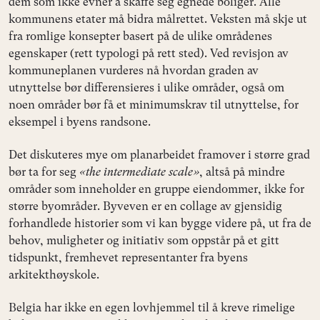
dem som ikke evner å skaffe seg egnede boliger. Alle
kommunens etater må bidra målrettet. Veksten må skje ut
fra romlige konsepter basert på de ulike områdenes
egenskaper (rett typologi på rett sted). Ved revisjon av
kommuneplanen vurderes nå hvordan graden av
utnyttelse bør differensieres i ulike områder, også om
noen områder bør få et minimumskrav til utnyttelse, for
eksempel i byens randsone.
Det diskuteres mye om planarbeidet framover i større grad
bør ta for seg
«the intermediate scale»
, altså på mindre
områder som inneholder en gruppe eiendommer, ikke for
større byområder. Byveven er en collage av gjensidig
forhandlede historier som vi kan bygge videre på, ut fra de
behov, muligheter og initiativ som oppstår på et gitt
tidspunkt, fremhevet representanter fra byens
arkitekthøyskole.
Belgia har ikke en egen lovhjemmel til å kreve rimelige