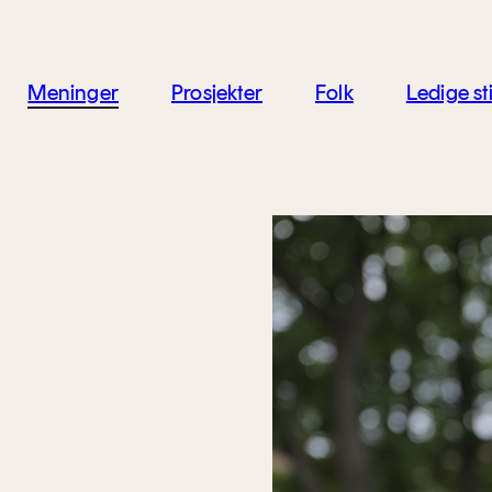
jon
Meninger
Prosjekter
Folk
Ledige sti