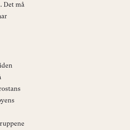
. Det må
har
siden
å
rostans
byens
rtruppene