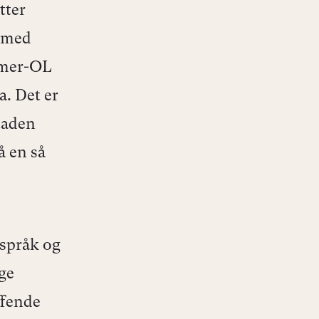
tter
r med
mmer-OL
a. Det er
taden
å en så
 språk og
ige
ffende