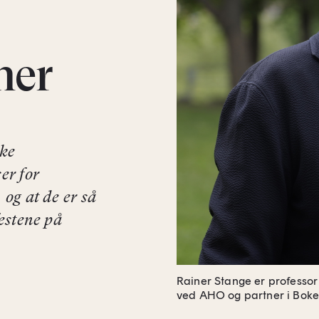
ner
ske
er for
 og at de er så
festene på
Rainer Stange er professor
ved AHO og partner i Bok