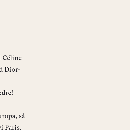
d Céline
d Dior-
edre!
Europa, så
i Paris.