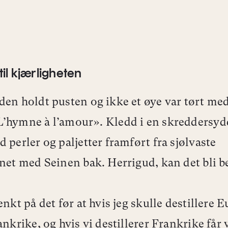
il kjærligheten
den holdt pusten og ikke et øye var tørt me
L’hymne à l’amour»
.
Kledd i en skreddersyd
d perler og paljetter framført fra sjølvaste
rnet med Seinen bak. Herrigud, kan det bli b
enkt på det før at hvis jeg skulle destillere 
ankrike, og hvis vi destillerer Frankrike får v