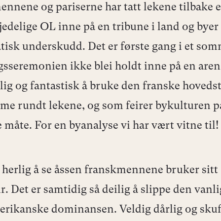
nnene og pariserne har tatt lekene tilbake e
edelige OL inne på en tribune i land og bye
isk underskudd. Det er første gang i et so
gsseremonien ikke blei holdt inne på en aren
ulig og fantastisk å bruke den franske hoveds
e rundt lekene, og som feirer bykulturen p
 måte. For en byanalyse vi har vært vitne til!
å herlig å se åssen franskmennene bruker sitt
r. Det er samtidig så deilig å slippe den vanl
rikanske dominansen. Veldig dårlig og sku