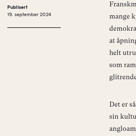
Franskme
Publisert
19. september 2024
mange kj
demokrat
at åpnin
helt utr
som ramm
glitrende
Det er s
sin kultu
angloame