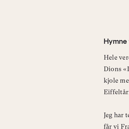
Hymne t
Hele ver
Dions «
kjole me
Eiffeltå
Jeg har t
får vi Fr