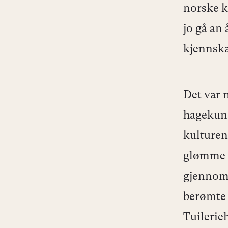
norske k
jo gå an
kjennskap
Det var 
hagekuns
kulturen 
glømme å
gjennom 
berømte 
Tuilerie