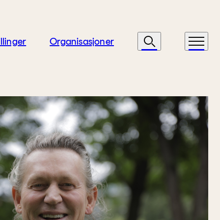
llinger
Organisasjoner
Søk
Meny