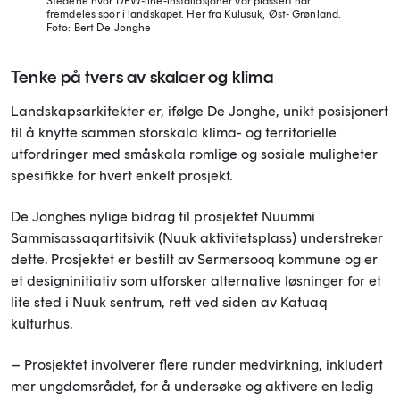
Stedene hvor DEW-line-installasjoner var plassert har
fremdeles spor i landskapet. Her fra Kulusuk, Øst- Grønland.
Foto: Bert De Jonghe
Tenke på tvers av skalaer og klima
Landskapsarkitekter er, ifølge De Jonghe, unikt posisjonert
til å knytte sammen storskala klima- og territorielle
utfordringer med småskala romlige og sosiale muligheter
spesifikke for hvert enkelt prosjekt.
De Jonghes nylige bidrag til prosjektet Nuummi
Sammisassaqartitsivik (Nuuk aktivitetsplass) understreker
dette. Prosjektet er bestilt av Sermersooq kommune og er
et designinitiativ som utforsker alternative løsninger for et
lite sted i Nuuk sentrum, rett ved siden av Katuaq
kulturhus.
– Prosjektet involverer flere runder medvirkning, inkludert
mer ungdomsrådet, for å undersøke og aktivere en ledig