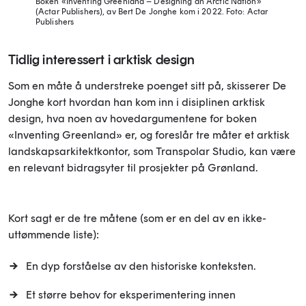
Boken «Inventing Greenland – Designing an Arctic Nation»
(Actar Publishers), av Bert De Jonghe kom i 2022.
Foto: Actar
Publishers
Tidlig interessert i arktisk design
Som en måte å understreke poenget sitt på, skisserer De
Jonghe kort hvordan han kom inn i disiplinen arktisk
design, hva noen av hovedargumentene for boken
«Inventing Greenland» er, og foreslår tre måter et arktisk
landskapsarkitektkontor, som Transpolar Studio, kan være
en relevant bidragsyter til prosjekter på Grønland.
Kort sagt er de tre måtene (som er en del av en ikke-
uttømmende liste):
En dyp forståelse av den historiske konteksten.
Et større behov for eksperimentering innen