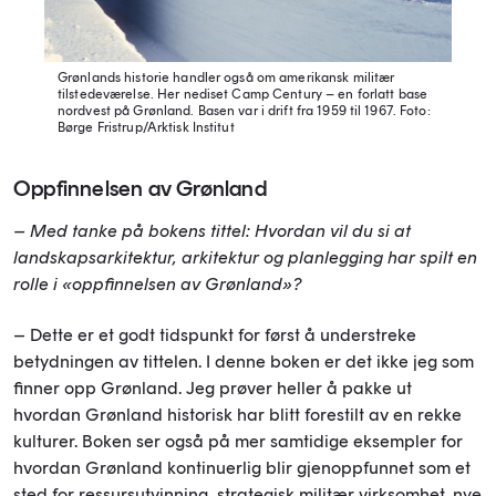
Grønlands historie handler også om amerikansk militær
tilstedeværelse. Her nediset Camp Century – en forlatt base
nordvest på Grønland. Basen var i drift fra 1959 til 1967.
Foto:
Børge Fristrup/Arktisk Institut
Oppfinnelsen av Grønland
– Med tanke på bokens tittel: Hvordan vil du si at
landskapsarkitektur, arkitektur og planlegging har spilt en
rolle i «oppfinnelsen av Grønland»?
– Dette er et godt tidspunkt for først å understreke
betydningen av tittelen. I denne boken er det ikke jeg som
finner opp Grønland. Jeg prøver heller å pakke ut
hvordan Grønland historisk har blitt forestilt av en rekke
kulturer. Boken ser også på mer samtidige eksempler for
hvordan Grønland kontinuerlig blir gjenoppfunnet som et
sted for ressursutvinning, strategisk militær virksomhet, nye