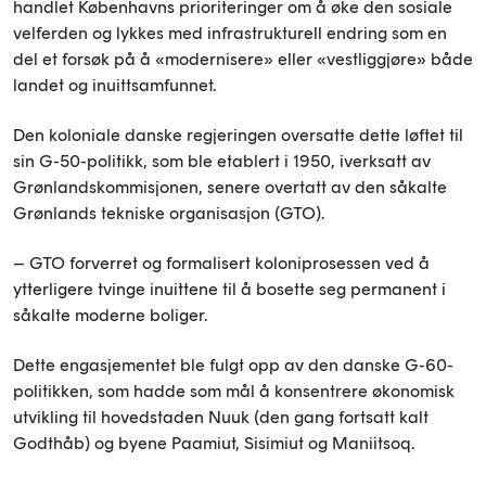
handlet Københavns prioriteringer om å øke den sosiale
velferden og lykkes med infrastrukturell endring som en
del et forsøk på å «modernisere» eller «vestliggjøre» både
landet og inuittsamfunnet.
Den koloniale danske regjeringen oversatte dette løftet til
sin G-50-politikk, som ble etablert i 1950, iverksatt av
Grønlandskommisjonen, senere overtatt av den såkalte
Grønlands tekniske organisasjon (GTO).
– GTO forverret og formalisert koloniprosessen ved å
ytterligere tvinge inuittene til å bosette seg permanent i
såkalte moderne boliger.
Dette engasjementet ble fulgt opp av den danske G-60-
politikken, som hadde som mål å konsentrere økonomisk
utvikling til hovedstaden Nuuk (den gang fortsatt kalt
Godthåb) og byene Paamiut, Sisimiut og Maniitsoq.