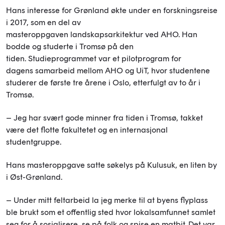
Hans interesse for Grønland økte under en forskningsreise
i 2017, som en del av
masteroppgaven landskapsarkitektur ved AHO. Han
bodde og studerte i Tromsø på den
tiden. Studieprogrammet var et pilotprogram for
dagens samarbeid mellom AHO og UiT, hvor studentene
studerer de første tre årene i Oslo, etterfulgt av to år i
Tromsø.
– Jeg har svært gode minner fra tiden i Tromsø, takket
være det flotte fakultetet og en internasjonal
studentgruppe.
Hans masteroppgave satte søkelys på Kulusuk, en liten by
i Øst-Grønland.
– Under mitt feltarbeid la jeg merke til at byens flyplass
ble brukt som et offentlig sted hvor lokalsamfunnet samlet
seg for å sosialisere, se på folk og spise en matbit. Det var