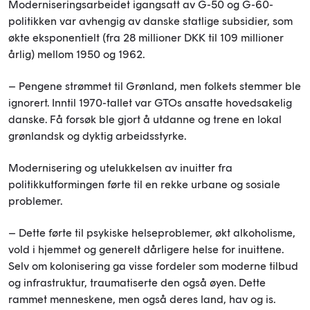
Moderniseringsarbeidet igangsatt av G-50 og G-60-
politikken var avhengig av danske statlige subsidier, som
økte eksponentielt (fra 28 millioner DKK til 109 millioner
årlig) mellom 1950 og 1962.
– Pengene strømmet til Grønland, men folkets stemmer ble
ignorert. Inntil 1970-tallet var GTOs ansatte hovedsakelig
danske. Få forsøk ble gjort å utdanne og trene en lokal
grønlandsk og dyktig arbeidsstyrke.
Modernisering og utelukkelsen av inuitter fra
politikkutformingen førte til en rekke urbane og sosiale
problemer.
– Dette førte til psykiske helseproblemer, økt alkoholisme,
vold i hjemmet og generelt dårligere helse for inuittene.
Selv om kolonisering ga visse fordeler som moderne tilbud
og infrastruktur, traumatiserte den også øyen. Dette
rammet menneskene, men også deres land, hav og is.