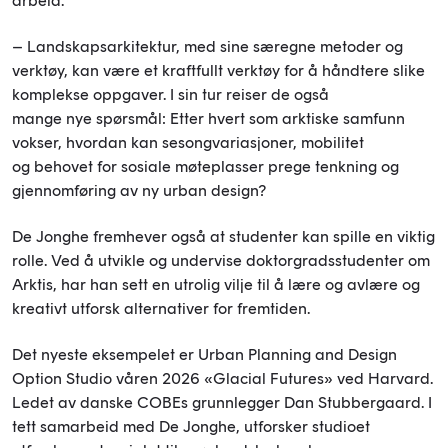
arbeid.
– Landskapsarkitektur, med sine særegne metoder og
verktøy, kan være et kraftfullt verktøy for å håndtere slike
komplekse oppgaver. I sin tur reiser de også
mange nye spørsmål: Etter hvert som arktiske samfunn
vokser, hvordan kan sesongvariasjoner, mobilitet
og behovet for sosiale møteplasser prege tenkning og
gjennomføring av ny urban design?
De Jonghe fremhever også at studenter kan spille en viktig
rolle. Ved å utvikle og undervise doktorgradsstudenter om
Arktis, har han sett en utrolig vilje til å lære og avlære og
kreativt utforsk alternativer for fremtiden.
Det nyeste eksempelet er Urban Planning and Design
Option Studio våren 2026 «Glacial Futures» ved Harvard.
Ledet av danske COBEs grunnlegger Dan Stubbergaard. I
tett samarbeid med De Jonghe, utforsker studioet