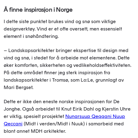
Å finne inspirasjon i Norge
I dette siste punktet brukes vind og snø som viktige
designverktøy. Vind er et ofte oversett, men essensielt
element i snøhåndtering.
– Landskapsarkitekter bringer ekspertise til design med
vind og snø, i stedet for å arbeide mot elementene. Dette
øker komforten, sikkerheten og vedlikeholdseffektiviteten.
På dette området finner jeg sterk inspirasjon fra
landskapsarkitekter i Tromsø, som Lo:Le, grunnlagt av
Mari Bergset.
Dette er ikke den eneste norske inspirasjonen for De
Jonghe. Også arbeidet til Knut Eirik Dahl og Kjerstin Uhre
er viktig, spesielt prosjektet
Nunarsuup Qeqqani Nuup
Qeccani
(Midt i verden/Midt i Nuuk) i samarbeid med
blant annet MDH arkitekter.