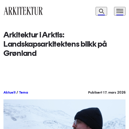
Navigasjon
Søk
Meny
Til startsiden
Arkitektur i Arktis:
Landskapsarkitektens blikk på
Grønland
Aktuelt
/
Tema
Publisert 17. mars 2026