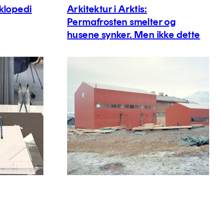
klopedi
Arkitektur i Arktis:
Permafrosten smelter og
husene synker. Men ikke dette