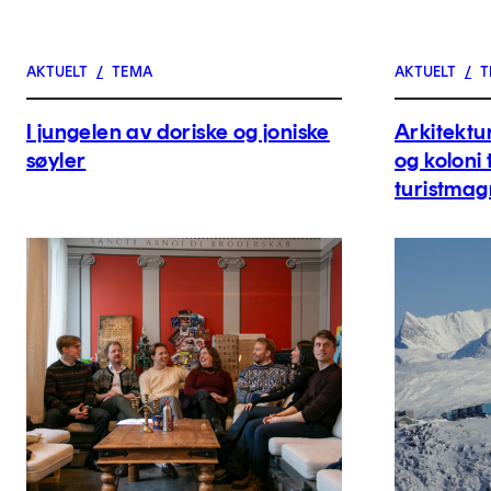
AKTUELT
/
TEMA
AKTUELT
/
T
I jungelen av doriske og joniske
Arkitektur
søyler
og koloni 
turistmag