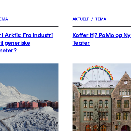
EMA
AKTUELT
/
TEMA
 i Arktis: Fra industri
Koffer Itj? PoMo og N
til generiske
Teater
neter?