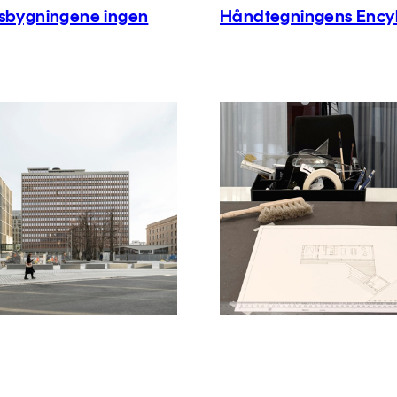
gsbygningene ingen
Håndtegningens Ency