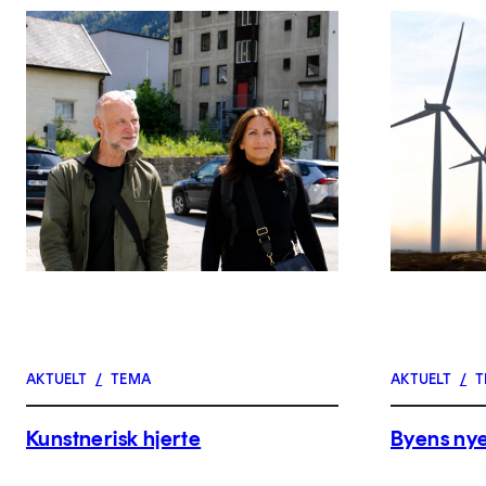
AKTUELT
/
TEMA
AKTUELT
/
T
Kunstnerisk hjerte
Byens nye