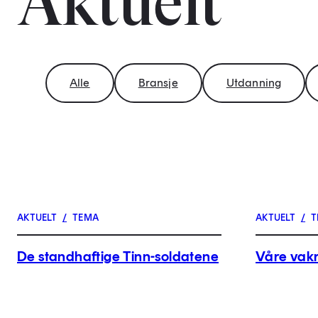
Aktuelt
Alle
Bransje
Utdanning
AKTUELT
/
TEMA
AKTUELT
/
T
De standhaftige Tinn-soldatene
Våre vakr