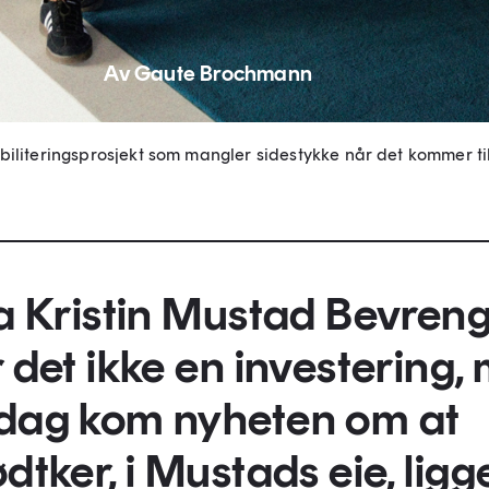
Av Gaute Brochmann
literingsprosjekt som mangler sidestykke når det kommer til 
Da Kristin Mustad Bevren
r det ikke en investering,
sdag kom nyheten om at
dtker, i Mustads eie, ligg