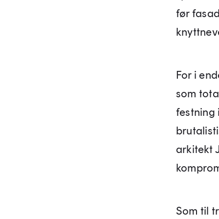
før fasad
knyttnev
For i en
som tota
festning
brutalist
arkitekt 
kompromi
Som til t