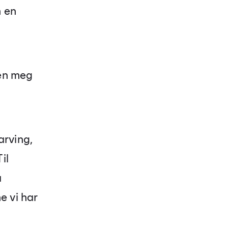
n en
ren meg
arving,
il
a
e vi har