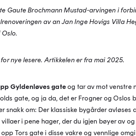
øtte Gaute Brochmann Mustad-arvingen i forbi
lrenoveringen av an Jan Inge Hovigs Villa H
 Oslo.
 for nye lesere. Artikkelen er fra mai 2025.
opp Gyldenløves gate
og tar av mot venstre 
olds gate, og ja da, det er Frogner og Oslos 
 er snakk om: Der klassiske bygårder avløses 
 villaer i pene hager, der du igjen bøyer av og
 opp Tors gate i disse vakre og vennlige omgi