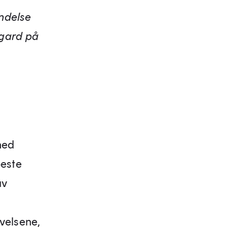
ndelse
egard på
ned
beste
av
velsene,