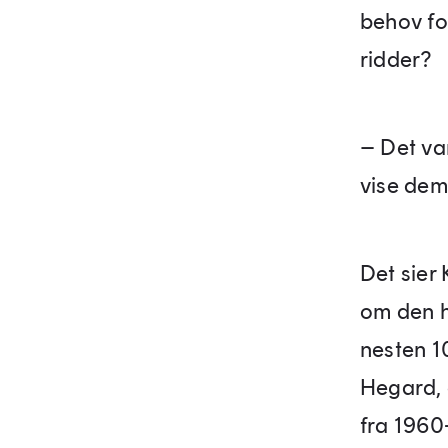
behov for
ridder?
– Det var
vise de
Det sier
om den ha
nesten 10
Hegard, 
fra 1960-