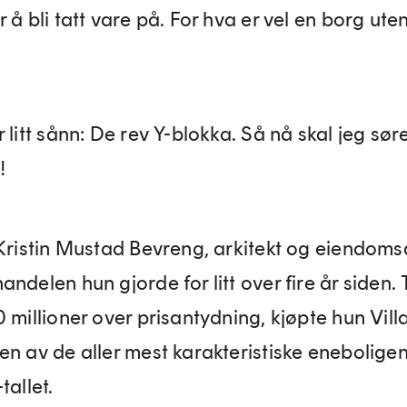
 å bli tatt vare på. For hva er vel en borg ute
 litt sånn: De rev Y-blokka. Så nå skal jeg sø
m!
 Kristin Mustad Bevreng, arkitekt og eiendoms
ndelen hun gjorde for litt over fire år siden. T
 millioner over prisantydning, kjøpte hun Vill
en av de aller mest karakteristiske eneboligen
tallet.