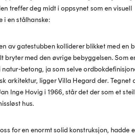
en treffer deg midt i oppsynet som en visuell
e i en stålhanske:
den av gatestubben kolliderer blikket med en 
lt bryter med den øvrige bebyggelsen. Som en
 i natur-betong, ja som selve ordbokdefinisjo
isk arkitektur, ligger Villa Hegard der. Tegnet 
Jan Inge Hovig i 1966, står det der som et stei
ssløst hus.
ross for en enormt solid konstruksjon, hadde e