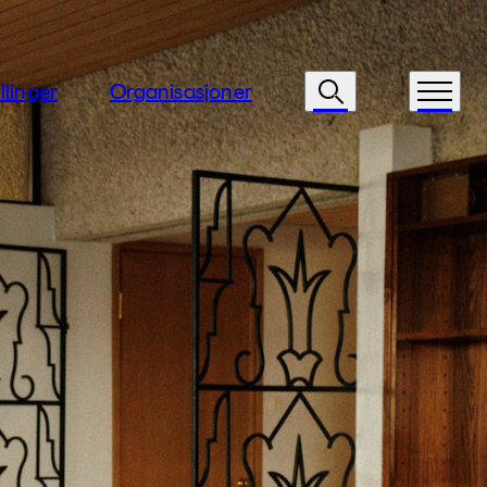
llinger
Organisasjoner
Søk
Meny