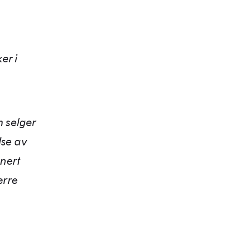
er i
m selger
lse av
gnert
erre