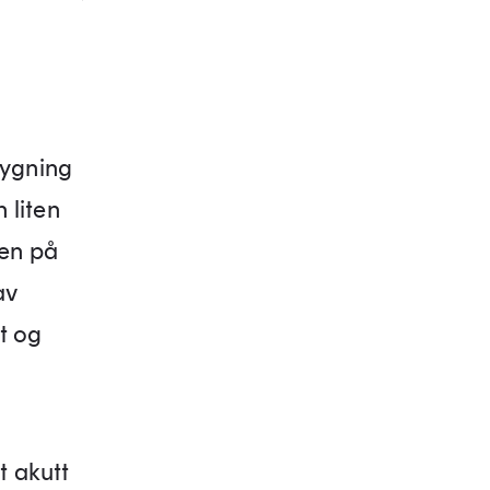
bygning
 liten
nen på
av
lt og
t akutt