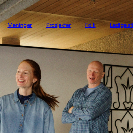
jon
Meninger
Prosjekter
Folk
Ledige sti