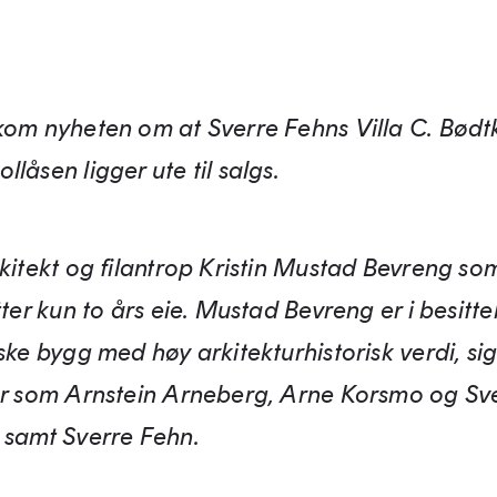
kom nyheten om at Sverre Fehns Villa C. Bødtk
låsen ligger ute til salgs.
rkitekt og filantrop Kristin Mustad Bevreng so
tter kun to års eie. Mustad Bevreng er i besitte
ske bygg med høy arkitekturhistorisk verdi, si
er som Arnstein Arneberg, Arne Korsmo og Sv
 samt Sverre Fehn.