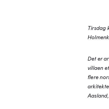
Tirsdag 
Holmenkol
Det er a
villaen e
flere nor
arkitekt
Aasland,