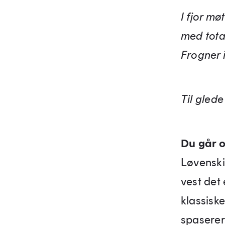
I fjor m
med tota
Frogner i
Til glede
Du går 
Løvenski
vest det
klassiske
spaserer