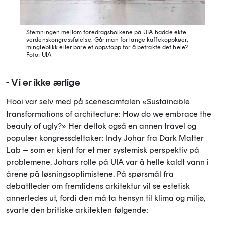
Stemningen mellom foredragsbolkene på UIA hadde ekte
verdenskongressfølelse. Går man for lange kaffekoppkøer,
mingleblikk eller bare et oppstopp for å betrakte det hele?
Foto: UIA
- Vi er ikke ærlige
Hooi var selv med på scenesamtalen «Sustainable
transformations of architecture: How do we embrace the
beauty of ugly?» Her deltok også en annen travel og
populær kongressdeltaker: Indy Johar fra Dark Matter
Lab – som er kjent for et mer systemisk perspektiv på
problemene. Johars rolle på UIA var å helle kaldt vann i
årene på løsningsoptimistene. På spørsmål fra
debattleder om fremtidens arkitektur vil se estetisk
annerledes ut, fordi den må ta hensyn til klima og miljø,
svarte den britiske arkitekten følgende: