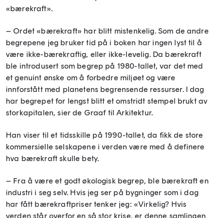
«bærekraft».
– Ordet «bærekraft» har blitt mistenkelig. Som de andre
begrepene jeg bruker tid på i boken har ingen lyst til å
være ikke-bærekraftig, eller ikke-levelig. Da bærekraft
ble introdusert som begrep på 1980-tallet, var det med
et genuint ønske om å forbedre miljøet og være
innforstått med planetens begrensende ressurser. I dag
har begrepet for lengst blitt et omstridt stempel brukt av
storkapitalen, sier de Graaf til Arkitektur.
Han viser til et tidsskille på 1990-tallet, da fikk de store
kommersielle selskapene i verden være med å definere
hva bærekraft skulle bety.
– Fra å være et godt økologisk begrep, ble bærekraft en
industri i seg selv. Hvis jeg ser på bygninger som i dag
har fått bærekraftpriser tenker jeg: «Virkelig? Hvis
verden står overfor en så stor krise, er denne samlingen