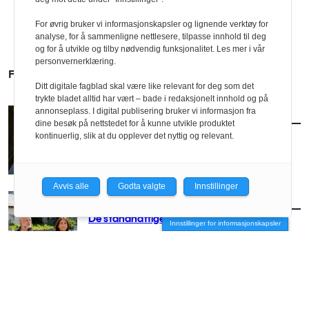
For øvrig bruker vi informasjonskapsler og lignende verktøy for
analyse, for å sammenligne nettlesere, tilpasse innhold til deg
og for å utvikle og tilby nødvendig funksjonalitet. Les mer i vår
personvernerklæring.
FLERE SAKER
Ditt digitale fagblad skal være like relevant for deg som det
trykte bladet alltid har vært – bade i redaksjonelt innhold og på
annonseplass. I digital publisering bruker vi informasjon fra
AKTUELT
/
TEMA
dine besøk på nettstedet for å kunne utvikle produktet
Gammel arkitektur, ny kraft
kontinuerlig, slik at du opplever det nyttig og relevant.
Avvis alle
Godta valgte
Innstillinger
AKTUELT
/
TEMA
De standhaftige Tinn-soldatene
Innstillinger for informasjonskapsler
AKTUELT
/
TEMA
Våre vakre vindmøller