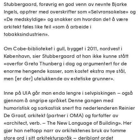
Stubbergaard, forøvrig en god venn av nevnte Bjarke
Ingels, opptrer med overskrifter som «Selvransakelse» og
«De medskyldige» og snakker om hvordan det å være
arkitekt føles like feil «som å arbeide i
tobakksindustrien».
Om Cobe-biblioteket i gull, bygget i 2011, nordvest i
København, sier Stubbergaard at han ikke kunne stått
«overfor Greta Thunberg i dag og argumentert for de
enorme hengende kasser, som kostet ekstra mye stål,
men [er der] utelukkende av estetiske grunner».
Inne på UIA går man enda lengre i selvpiskingen – også
gjennom å angripe språket. Denne gangen med
humoristisk og sarkastisk snert fra nederlenderen Reinier
De Graaf, arkitekt (partner i OMA) og forfatter av
«architect, verb. – The New Language of Building». Her
gjør han nettopp narr av arkitektenes bruk av tomme
store ord i sitt arkitekturspråk – deriblant ordet