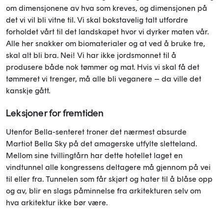
om dimensjonene av hva som kreves, og dimensjonen på
det vi vil bli vitne til. Vi skal bokstavelig talt utfordre
forholdet vårt til det landskapet hvor vi dyrker maten vår.
Alle her snakker om biomaterialer og at ved å bruke tre,
skal alt bli bra. Nei! Vi har ikke jordsmonnet til å
produsere både nok tømmer og mat. Hvis vi skal få det
tømmeret vi trenger, må alle bli veganere – da ville det
kanskje gått.
Leksjoner for fremtiden
Utenfor Bella-senteret troner det nærmest absurde
Martiot Bella Sky på det amagerske utfylte sletteland.
Mellom sine tvillingtårn har dette hotellet laget en
vindtunnel alle kongressens deltagere må gjennom på vei
til eller fra. Tunnelen som får skjørt og hater til å blåse opp
og av, blir en slags påminnelse fra arkitekturen selv om
hva arkitektur ikke bør være.