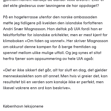
det ekte gledesrus over løsningene de har oppdaget?
På en hageterrasse utenfor den norske ambassaden
møtte jeg tidligere på kvelden den islandske forfatteren
Andri Snær Magnasson. Han deltok på UIA fordi han er
tekstforfatter for islandske arkitekter, men er mest kjent for
klimaboken «Om tiden og vannet». Her skriver Magnasson
om akkurat denne kampen for å berge fremtiden og
spennet mellom ulike mulige utfall. Og jeg synes et sitat
herfra tjener som oppsummering av hele UIA også:
«Det er ikke sikkert det går, alt tar slutt en dag, det gjelder
menneskeslekten som alt annet. Men hvis vi greier det, kan
resultatet bli en verden som kanskje ikke er perfekt, men
likevel vakrere enn ord kan beskrive».
København leksjonene