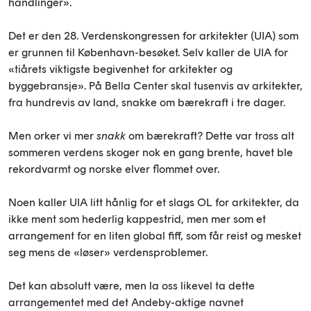
handlinger».
Det er den 28. Verdenskongressen for arkitekter (UIA) som
er grunnen til København-besøket. Selv kaller de UIA for
«tiårets viktigste begivenhet for arkitekter og
byggebransje». På Bella Center skal tusenvis av arkitekter,
fra hundrevis av land, snakke om bærekraft i tre dager.
Men orker vi mer
snakk
om bærekraft? Dette var tross alt
sommeren verdens skoger nok en gang brente, havet ble
rekordvarmt og norske elver flommet over.
Noen kaller UIA litt hånlig for et slags OL for arkitekter, da
ikke ment som hederlig kappestrid, men mer som et
arrangement for en liten global fiff, som får reist og mesket
seg mens de «løser» verdensproblemer.
Det kan absolutt være, men la oss likevel ta dette
arrangementet med det Andeby-aktige navnet