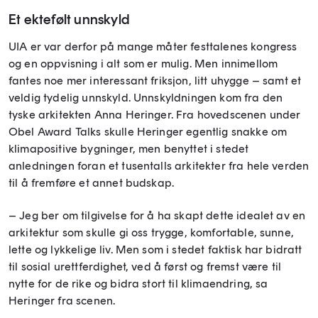
Et ektefølt unnskyld
UIA er var derfor på mange måter festtalenes kongress
og en oppvisning i alt som er mulig. Men innimellom
fantes noe mer interessant friksjon, litt uhygge – samt et
veldig tydelig unnskyld. Unnskyldningen kom fra den
tyske arkitekten Anna Heringer. Fra hovedscenen under
Obel Award Talks skulle Heringer egentlig snakke om
klimapositive bygninger, men benyttet i stedet
anledningen foran et tusentalls arkitekter fra hele verden
til å fremføre et annet budskap.
– Jeg ber om tilgivelse for å ha skapt dette idealet av en
arkitektur som skulle gi oss trygge, komfortable, sunne,
lette og lykkelige liv. Men som i stedet faktisk har bidratt
til sosial urettferdighet, ved å først og fremst være til
nytte for de rike og bidra stort til klimaendring, sa
Heringer fra scenen.