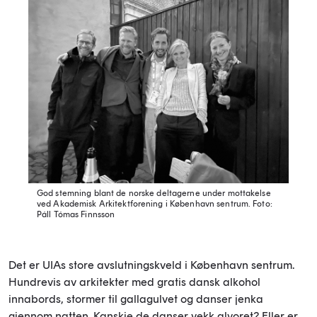
God stemning blant de norske deltagerne under mottakelse
ved Akademisk Arkitektforening i København sentrum.
Foto:
Páll Tómas Finnsson
Det er UIAs store avslutningskveld i København sentrum.
Hundrevis av arkitekter med gratis dansk alkohol
innabords, stormer til gallagulvet og danser jenka
gjennom natten. Kanskje de danser vekk alvoret? Eller er