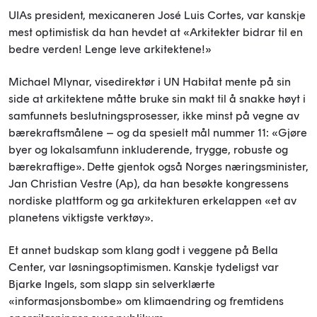
UIAs president, mexicaneren José Luis Cortes, var kanskje
mest optimistisk da han hevdet at «Arkitekter bidrar til en
bedre verden! Lenge leve arkitektene!»
Michael Mlynar, visedirektør i UN Habitat mente på sin
side at arkitektene måtte bruke sin makt til å snakke høyt i
samfunnets beslutningsprosesser, ikke minst på vegne av
bærekraftsmålene – og da spesielt mål nummer 11: «Gjøre
byer og lokalsamfunn inkluderende, trygge, robuste og
bærekraftige». Dette gjentok også Norges næringsminister,
Jan Christian Vestre (Ap), da han besøkte kongressens
nordiske plattform og ga arkitekturen erkelappen «et av
planetens viktigste verktøy».
Et annet budskap som klang godt i veggene på Bella
Center, var løsningsoptimismen. Kanskje tydeligst var
Bjarke Ingels, som slapp sin selverklærte
«informasjonsbombe» om klimaendring og fremtidens