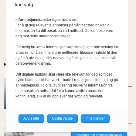
Dine valg:
Informasjonskapsler og personvern
For å gi deg relevante annonser på vårt nettsted bruker vi
informasjon fra ditt besøk på vårt nettsted. Du kan reservere
deg mot dette under "Innstillinger".
For øvrig bruker vi informasjonskapsler og lignende verktøy for
analyse, for å sammenligne nettlesere, tilpasse innhold til deg
og for å utvikle og tilby nødvendig funksjonalitet. Les mer i vår
personvernerklæring.
FLERE MENINGER
Ditt digitale fagblad skal være like relevant for deg som det
trykte bladet alltid har vært – bade i redaksjonelt innhold og på
MENINGER
/
DEBATT
annonseplass. I digital publisering bruker vi informasjon fra
Hvor skal du bo når du blir gammel?
dine besøk på nettstedet for å kunne utvikle produktet
kontinuerlig, slik at du opplever det nyttig og relevant.
Av Per-Arne Horne
Avvis alle
Godta valgte
Innstillinger
MENINGER
/
DEBATT
Tujaens pris
Innstillinger for informasjonskapsler