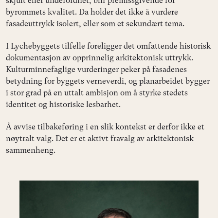
skjult eller underordnet, blir premissgivende for
byrommets kvalitet. Da holder det ikke å vurdere
fasadeuttrykk isolert, eller som et sekundært tema.
I Lychebyggets tilfelle foreligger det omfattende historisk
dokumentasjon av opprinnelig arkitektonisk uttrykk.
Kulturminnefaglige vurderinger peker på fasadenes
betydning for byggets verneverdi, og planarbeidet bygger
i stor grad på en uttalt ambisjon om å styrke stedets
identitet og historiske lesbarhet.
Å avvise tilbakeføring i en slik kontekst er derfor ikke et
nøytralt valg. Det er et aktivt fravalg av arkitektonisk
sammenheng.