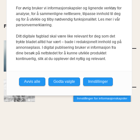
For øvrig bruker vi informasjonskapsler og lignende verktøy for
analyse, for å sammenligne nettlesere, tilpasse innhold til deg
og for å utvikle og tilby nødvendig funksjonalitet. Les mer i vår
personvernerklæring.
FLERE MENINGER
Ditt digitale fagblad skal være like relevant for deg som det
trykte bladet alltid har vært – bade i redaksjonelt innhold og på
MENINGER
/
DEBATT
annonseplass. I digital publisering bruker vi informasjon fra
Hvor skal du bo når du blir gammel?
dine besøk på nettstedet for å kunne utvikle produktet
kontinuerlig, slik at du opplever det nyttig og relevant.
Av Per-Arne Horne
Avvis alle
Godta valgte
Innstillinger
MENINGER
/
DEBATT
Tujaens pris
Innstillinger for informasjonskapsler
Av Even Bakken
MENINGER
/
DEBATT
Det er noe pillråttent med dagens
boligmarked