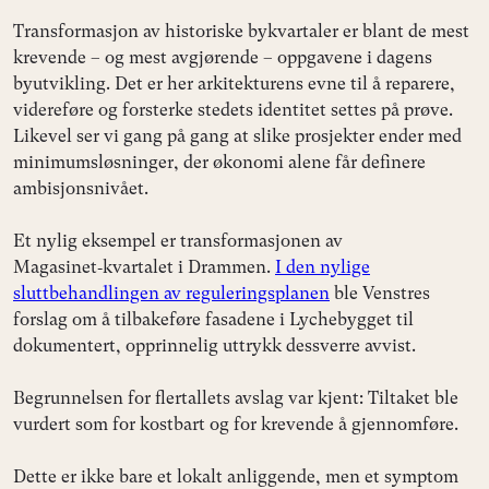
Transformasjon av historiske bykvartaler er blant de mest
krevende – og mest avgjørende – oppgavene i dagens
byutvikling. Det er her arkitekturens evne til å reparere,
videreføre og forsterke stedets identitet settes på prøve.
Likevel ser vi gang på gang at slike prosjekter ender med
minimumsløsninger, der økonomi alene får definere
ambisjonsnivået.
Et nylig eksempel er transformasjonen av
Magasinet‑kvartalet i Drammen.
I den nylige
sluttbehandlingen av reguleringsplanen
ble Venstres
forslag om å tilbakeføre fasadene i Lychebygget til
dokumentert, opprinnelig uttrykk dessverre avvist.
Begrunnelsen for flertallets avslag var kjent: Tiltaket ble
vurdert som for kostbart og for krevende å gjennomføre.
Dette er ikke bare et lokalt anliggende, men et symptom