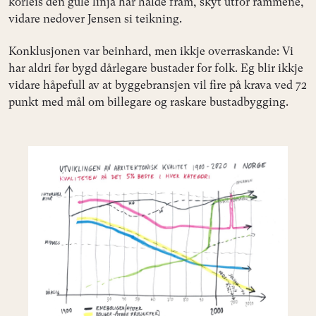
korleis den gule linja har halde fram, skyt utfor rammene,
vidare nedover Jensen si teikning.
Konklusjonen var beinhard, men ikkje overraskande: Vi
har aldri før bygd dårlegare bustader for folk. Eg blir ikkje
vidare håpefull av at byggebransjen vil fire på krava ved 72
punkt med mål om billegare og raskare bustadbygging.