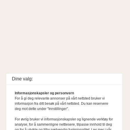
Dine valg:
Informasjonskapsler og personvern
For å gi deg relevante annonser på vårt nettsted bruker vi
informasjon fra ditt besøk på vårt nettsted. Du kan reservere
deg mot dette under "Innstillinger".
For øvrig bruker vi informasjonskapsler og lignende verktøy for
analyse, for å sammenligne nettlesere, tilpasse innhold til deg
og for å utvikle og tilby nødvendig funksjonalitet. Les mer i vår