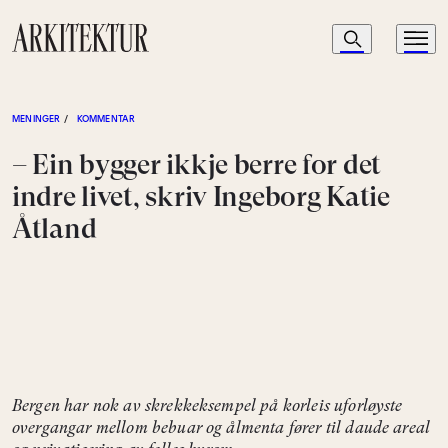
Navigasjon
Søk
Meny
Til startsiden
MENINGER
/
KOMMENTAR
– Ein bygger ikkje berre for det
indre livet, skriv Ingeborg Katie
Åtland
Bergen har nok av skrekkeksempel på korleis uforløyste
overgangar mellom bebuar og ålmenta fører til daude areal