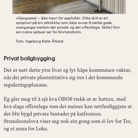
«Gangareal – ikke ment for opphold»: Slike skilt er eit
symptom på ein arkitektur som
ikkje evnar å mekle gode
overgangar mellom det private og det offentlege. Skiltet finn
ein nokre
sjøbuer sør for Kristiansholm.
Foto: Ingeborg Katie Åtland
Privat boligbygging
Det er nett dette ytre livet eg lyt håpe kommunen vaktar,
når dei private planinitiativa sig inn i dei kommunale
reguleringsplanane.
Eg gler meg til å sjå kva OBOS trekk ut av hatten, med
kva slags offentlege rom dei meiner kan rettferdiggjere at
det blir bygd private bustader på kaifronten.
Strandsonelova viser seg nok ein gong som éi lov for Tor,
og ei anna for Loke.