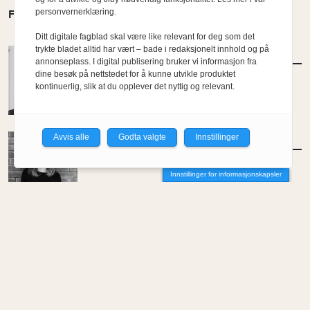
personvernerklæring.
FLERE MENINGER
Ditt digitale fagblad skal være like relevant for deg som det
trykte bladet alltid har vært – bade i redaksjonelt innhold og på
MENINGER
/
KOMMENTAR
annonseplass. I digital publisering bruker vi informasjon fra
Etterlysning: Ambisiøse bypolitikere
dine besøk på nettstedet for å kunne utvikle produktet
kontinuerlig, slik at du opplever det nyttig og relevant.
Av Kyrre Sundal
Avvis alle
Godta valgte
Innstillinger
MENINGER
/
KOMMENTAR
Et farvel til NODA
Innstillinger for informasjonskapsler
Av Elin Delmar
MENINGER
/
KOMMENTAR
Kontoret som støyer i stillhet
Av Maisam Mahdi