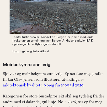
Tomta Kristiansholm i Sandviken, Bergen, er jamna med jorda.
I bakgrunnen ser ein
grannen Bergen Arkitekthøgskule (BAS)
og den gamle sjøflyhangaren står att.
Foto: Ingeborg Katie Åtland
Meir bekymra enn ivrig
Sjølv er eg meir bekymra enn ivrig. Eg ser føre meg grafen
til Jan Olav Jensen som illustrerer utviklinga av
arkitektonisk kvalitet i Noreg frå 1900 til 2020
.
Kategorien for store bustadprosjekt skil seg tydeleg frå dei
andre med ei dalande, gul linje. No, i 2026, ser eg for meg