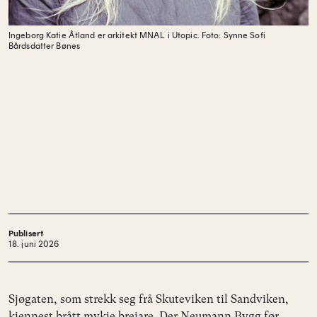
Ingeborg Katie Åtland er arkitekt MNAL i Utopic.
Foto: Synne Sofi
Bårdsdatter Bønes
Publisert
18. juni 2026
Sjøgaten, som strekk seg frå Skuteviken til Sandviken,
kjennest brått mykje breiare. Der Neumann Bygg før