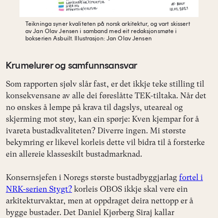
Teikninga syner kvaliteten på norsk arkitektur, og vart skissert
av Jan Olav Jensen i
samband med eit redaksjonsmøte i
bokserien Asbuilt.
Illustrasjon: Jan Olav Jensen
Krumelurer og samfunnsansvar
Som rapporten sjølv slår fast, er det ikkje teke stilling til
konsekvensane av alle dei føreslåtte TEK-tiltaka. Når det
no ønskes å lempe på krava til dagslys, uteareal og
skjerming mot støy, kan ein spørje: Kven kjempar for å
ivareta bustadkvaliteten? Diverre ingen. Mi største
bekymring er likevel korleis dette vil bidra til å forsterke
ein allereie klasseskilt bustadmarknad.
Konsernsjefen i Noregs største bustadbyggjarlag
fortel i
NRK-serien Stygt?
korleis OBOS ikkje skal vere ein
arkitekturvaktar, men at oppdraget deira nettopp er å
bygge bustader. Det Daniel Kjørberg Siraj kallar