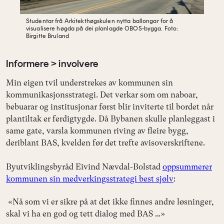
Studentar frå Arkitekthøgskulen nytta ballongar for å
visualisere høgda på dei
planlagde OBOS-bygga.
Foto:
Birgitte Bruland
Informere > involvere
Min eigen tvil understrekes av kommunen sin
kommunikasjonsstrategi. Det verkar som om naboar,
bebuarar og institusjonar først blir inviterte til bordet når
plantiltak er ferdigtygde. Då Bybanen skulle planleggast i
same gate, varsla kommunen riving av fleire bygg,
deriblant BAS, kvelden før det trefte avisoverskriftene.
Byutviklingsbyråd Eivind Nævdal-Bolstad
oppsummerer
kommunen sin medverkingsstrategi best sjølv
:
«Nå som vi er sikre på at det ikke finnes andre løsninger,
skal vi ha en god og tett dialog med BAS …»