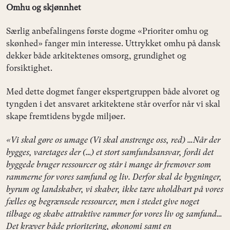
Omhu og skjønnhet
Særlig anbefalingens første dogme «Prioriter omhu og
skønhed» fanger min interesse. Uttrykket omhu på dansk
dekker både arkitektenes omsorg, grundighet og
forsiktighet.
Med dette dogmet fanger ekspertgruppen både alvoret og
tyngden i det ansvaret arkitektene står overfor når vi skal
skape fremtidens bygde miljøer.
«Vi skal gøre os umage (Vi skal anstrenge oss, red) …Når der
bygges, varetages der (…) et stort samfundsansvar, fordi det
byggede bruger ressourcer og står i mange år fremover som
rammerne for vores samfund og liv. Derfor skal de bygninger,
byrum og landskaber, vi skaber, ikke tære uholdbart på vores
fælles og begrænsede ressourcer, men i stedet give noget
tilbage og skabe attraktive rammer for vores liv og samfund…
Det kræver både prioritering, økonomi samt en