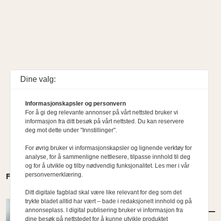
Dine valg:
Informasjonskapsler og personvern
For å gi deg relevante annonser på vårt nettsted bruker vi
informasjon fra ditt besøk på vårt nettsted. Du kan reservere
deg mot dette under "Innstillinger".
For øvrig bruker vi informasjonskapsler og lignende verktøy for
analyse, for å sammenligne nettlesere, tilpasse innhold til deg
og for å utvikle og tilby nødvendig funksjonalitet. Les mer i vår
personvernerklæring.
FLERE MENINGER
Ditt digitale fagblad skal være like relevant for deg som det
trykte bladet alltid har vært – bade i redaksjonelt innhold og på
MENINGER
/
DEBATT
annonseplass. I digital publisering bruker vi informasjon fra
Hvor skal du bo når du blir gammel?
dine besøk på nettstedet for å kunne utvikle produktet