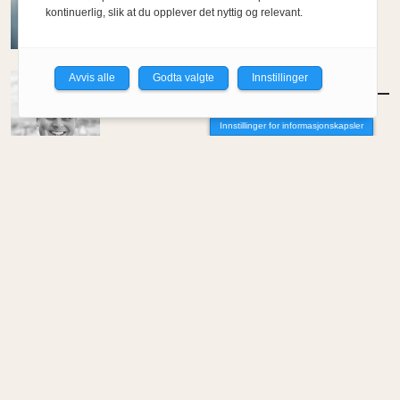
kontinuerlig, slik at du opplever det nyttig og relevant.
Av Per-Arne Horne
Avvis alle
Godta valgte
Innstillinger
MENINGER
/
DEBATT
Tujaens pris
Innstillinger for informasjonskapsler
Av Even Bakken
MENINGER
/
DEBATT
Det er noe pillråttent med dagens
boligmarked
Av Luis Lautaro Espinoza
MENINGER
/
DEBATT
Overdrevne tryllestaver i en skiftende
økonomi
Av Carlos Henriquez