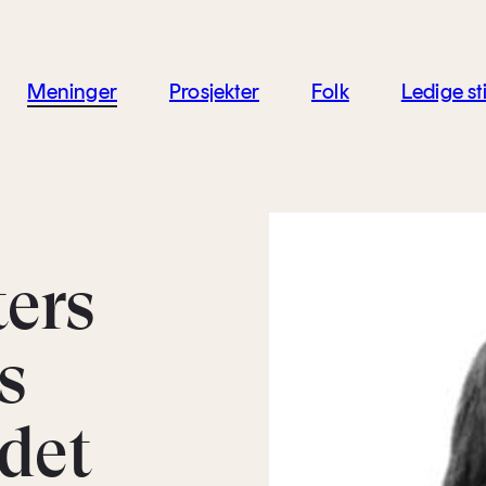
jon
Meninger
Prosjekter
Folk
Ledige sti
ters
s
det