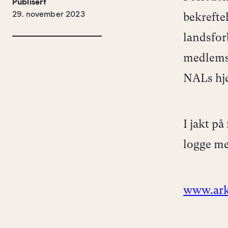
Publisert
29. november 2023
bekrefte
landsfor
medlemsk
NALs hje
I jakt p
logge me
www.ark