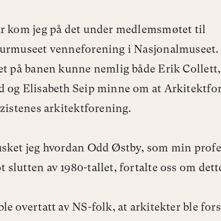
r kom jeg på det under medlemsmøtet til
urmuseet venneforening i Nasjonalmuseet. 
et på banen kunne nemlig både Erik Collett,
 og Elisabeth Seip minne om at Arkitektfo
azistenes arkitektforening.
sket jeg hvordan Odd Østby, som min profe
slutten av 1980-tallet, fortalte oss om dett
le overtatt av NS-folk, at arkitekter ble for