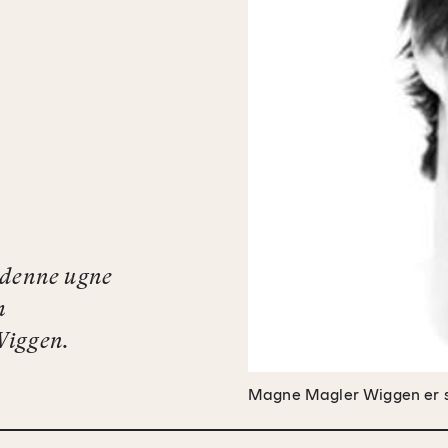
e denne ugne
m
Wiggen.
Magne Magler Wiggen er si