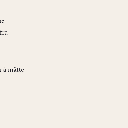
oe
fra
r å måtte