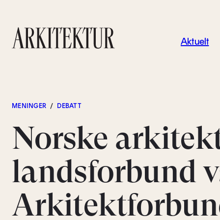
Navigas
Aktuelt
Til startsiden
MENINGER
/
DEBATT
Norske arkitek
landsforbund v
Arkitektforbun