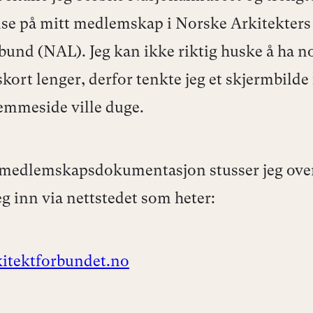
lse på mitt medlemskap i Norske Arkitekters
bund (NAL). Jeg kan ikke riktig huske å ha n
ort lenger, derfor tenkte jeg et skjermbilde 
mmeside ville duge.
å medlemskapsdokumentasjon stusser jeg ove
g inn via nettstedet som heter:
itektforbundet.no