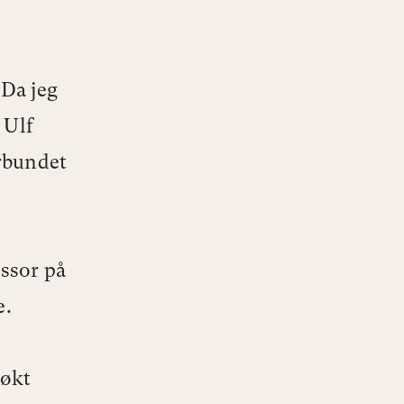
Da jeg
 Ulf
rbundet
ssor på
e.
søkt