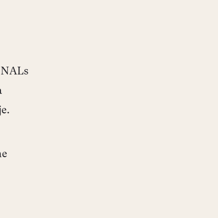
å NALs
a
e.
ne