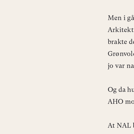
Men i gå
Arkitekt
brakte d
Grønvold
jo var n
Og da hu
AHO mot 
At NAL b