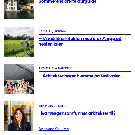
Sommerens arkitekturguide
AKTUELT
/
BRANSJE
– Vi må få arkitekten med stor A opp på
hesten igjen
AKTUELT
/
ARKITEKTUR
– Arkitekter hører hjemme på festivaler
MENINGER
/
DEBATT
Hva trenger samfunnet arkitekter til?
Av Joana Sá Lima