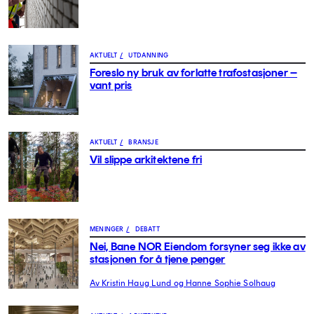
AKTUELT
/
UTDANNING
Foreslo ny bruk av forlatte trafostasjoner –
vant pris
AKTUELT
/
BRANSJE
Vil slippe arkitektene fri
MENINGER
/
DEBATT
Nei, Bane NOR Eiendom forsyner seg ikke av
stasjonen for å tjene penger
Av Kristin Haug Lund og Hanne Sophie Solhaug