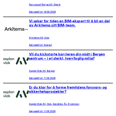
Norconsult Norge AS, Gjøvik
Søknadsfrist: 16.08.2026
Vi søker for tiden en BIM-ekspert til å bli en del
av Arkitema sitt BIM-team.
Arkitema AS, Oslo
Søknadsfrist: Snarest
Vil du kickstarte karrieren din midt i Bergen
sentrum – i et sterkt, tverrfaglig miljø?
Asplan Viak AS, Bergen
Søknadsfrist: 11.08.2026
Er du klar for å forme fremtidens forsvars- og
sikkerhetsprosjekter?
Asplan Viak AS, Oslo, Sandvika, Ås, Drammen
Søknadsfrist: 11.08.2026