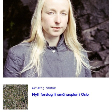
AKTUELT
/
POLITIKK
Nytt forslag til småhusplan i Oslo