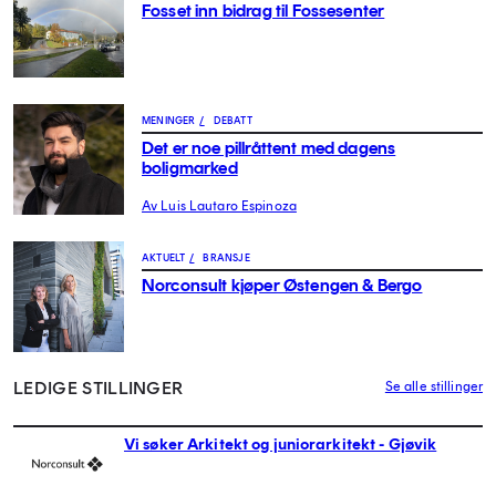
Fosset inn bidrag til Fossesenter
MENINGER
/
DEBATT
Det er noe pillråttent med dagens
boligmarked
Av Luis Lautaro Espinoza
AKTUELT
/
BRANSJE
Norconsult kjøper Østengen & Bergo
LEDIGE STILLINGER
Se alle stillinger
Vi søker Arkitekt og juniorarkitekt - Gjøvik