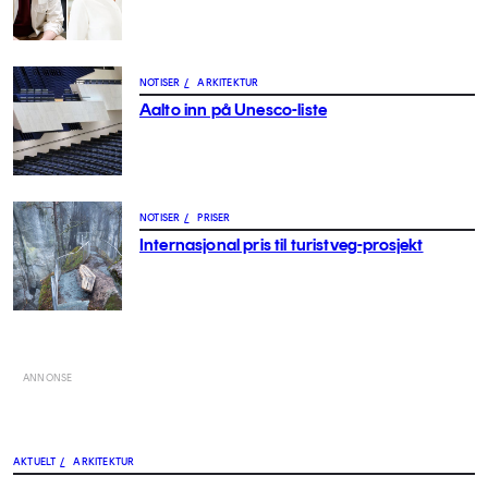
NOTISER
/
ARKITEKTUR
Aalto inn på Unesco-liste
NOTISER
/
PRISER
Internasjonal pris til turistveg-prosjekt
ANNONSE
AKTUELT
/
ARKITEKTUR