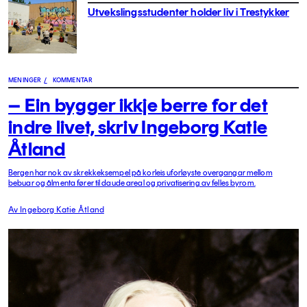
Utvekslingsstudenter holder liv i Trestykker
MENINGER
/
KOMMENTAR
– Ein bygger ikkje berre for det
indre livet, skriv Ingeborg Katie
Åtland
Bergen har nok av skrekkeksempel på korleis uforløyste overgangar mellom
bebuar og ålmenta fører til daude areal og privatisering av felles byrom.
Av Ingeborg Katie Åtland