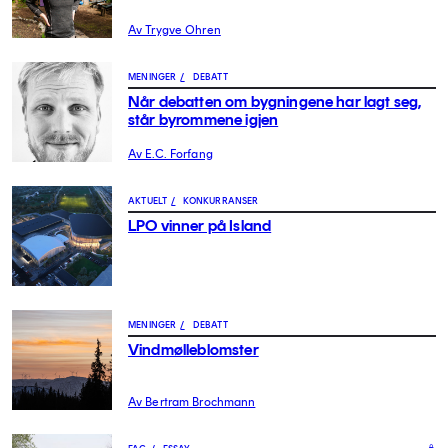
Av Trygve Ohren
MENINGER
/
DEBATT
Når debatten om bygningene har lagt seg,
står byrommene igjen
Av E.C. Forfang
AKTUELT
/
KONKURRANSER
LPO vinner på Island
MENINGER
/
DEBATT
Vindmølleblomster
Av Bertram Brochmann