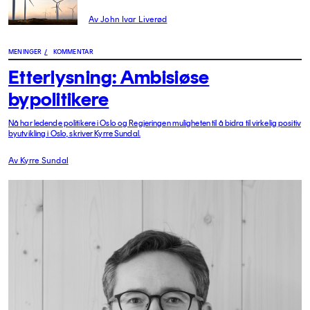
Av John Ivar Liverød
MENINGER
/
KOMMENTAR
Etterlysning: Ambisiøse
bypolitikere
Nå har ledende politikere i Oslo og Regjeringen muligheten til å bidra til virkelig positiv
byutvikling i Oslo, skriver Kyrre Sundal.
Av Kyrre Sundal