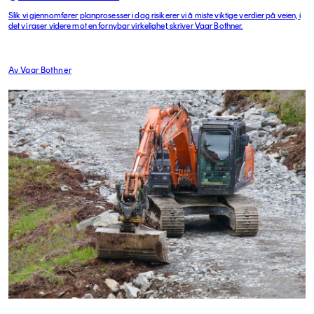
Slik vi gjennomfører planprosesser i dag risikerer vi å miste viktige verdier på veien, i
det vi raser videre mot en fornybar virkelighet, skriver Vaar Bothner.
Av Vaar Bothner