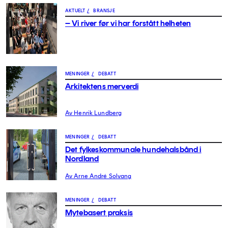
AKTUELT
/
BRANSJE
– Vi river før vi har forstått helheten
MENINGER
/
DEBATT
Arkitektens merverdi
Av Henrik Lundberg
MENINGER
/
DEBATT
Det fylkeskommunale hundehalsbånd i
Nordland
Av Arne André Solvang
MENINGER
/
DEBATT
Mytebasert praksis