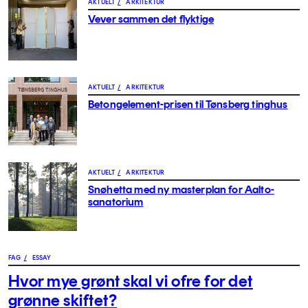
AKTUELT
/
ARKITEKTUR
Vever sammen det flyktige
AKTUELT
/
ARKITEKTUR
Betongelement-prisen til Tønsberg tinghus
AKTUELT
/
ARKITEKTUR
Snøhetta med ny masterplan for Aalto-
sanatorium
FAG
/
ESSAY
Hvor mye grønt skal vi ofre for det
grønne skiftet?