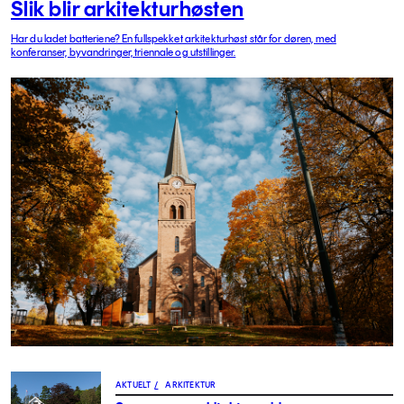
Slik blir arkitekturhøsten
Har du ladet batteriene? En fullspekket arkitekturhøst står for døren, med
konferanser, byvandringer, triennale og utstillinger.
AKTUELT
/
ARKITEKTUR