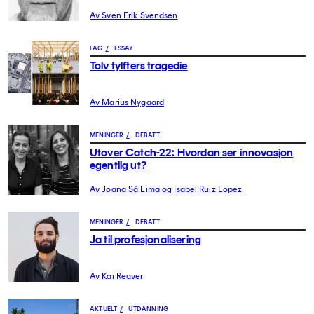
Av Sven Erik Svendsen
FAG
/
ESSAY
Tolv tylfters tragedie
Av Marius Nygaard
MENINGER
/
DEBATT
Utover Catch-22: Hvordan ser innovasjon
egentlig ut?
Av Joana Sá Lima og Isabel Ruiz Lopez
MENINGER
/
DEBATT
Ja til profesjonalisering
Av Kai Reaver
AKTUELT
/
UTDANNING