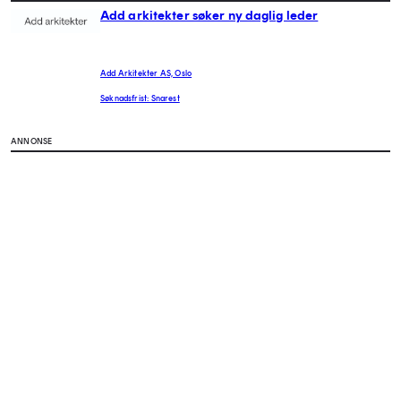
Add arkitekter søker ny daglig leder
Add Arkitekter AS, Oslo
Søknadsfrist: Snarest
ANNONSE