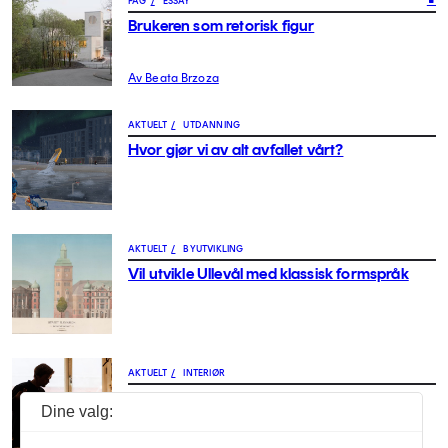
FAG
/
ESSAY
Brukeren som retorisk figur
Av Beata Brzoza
AKTUELT
/
UTDANNING
Hvor gjør vi av alt avfallet vårt?
AKTUELT
/
BYUTVIKLING
Vil utvikle Ullevål med klassisk formspråk
AKTUELT
/
INTERIØR
3 Days of Design: Tilbake til prosessen
Dine valg: