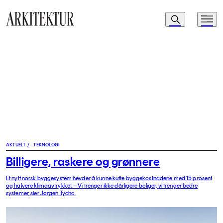
Navigasjon
Søk
Meny
Til startsiden
AKTUELT
/
TEKNOLOGI
Billigere, raskere og grønnere
Et nytt norsk byggesystem hevder å kunne kutte byggekostnadene med 15 prosent
og halvere klimaavtrykket. – Vi trenger ikke dårligere boliger, vi trenger bedre
systemer, sier Jørgen Tycho.