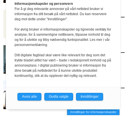
Informasjonskapsler og personvern
For å gi deg relevante annonser på vårt nettsted bruker vi
informasjon fra ditt besøk på vårt nettsted. Du kan reservere
FAG
/
BOK
deg mot dette under "Innstillinger".
Omsorgsarbeid
For øvrig bruker vi informasjonskapsler og lignende verktøy for
analyse, for å sammenligne nettlesere, tilpasse innhold til deg
Av Eva Storrusten
og for å utvikle og tilby nødvendig funksjonalitet. Les mer i vår
personvernerklæring.
MENINGER
/
DEBATT
Ditt digitale fagblad skal være like relevant for deg som det
Elsker Oslo meg tilbake?
trykte bladet alltid har vært – bade i redaksjonelt innhold og på
annonseplass. I digital publisering bruker vi informasjon fra
dine besøk på nettstedet for å kunne utvikle produktet
Av Paula Escobar
kontinuerlig, slik at du opplever det nyttig og relevant.
AKTUELT
/
TEMA
Våre vakre vindmøller
Avvis alle
Godta valgte
Innstillinger
Innstillinger for informasjonskapsler
AKTUELT
/
ARKITEKTUR
– Vi er pattedyr og bygger arkitektur